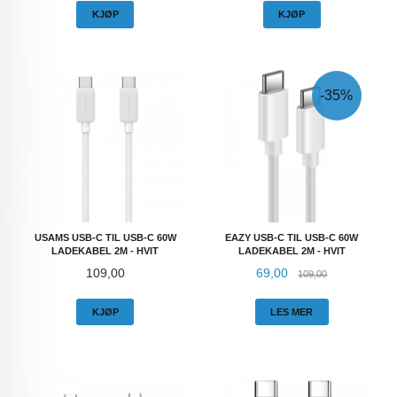
KJØP
KJØP
-35%
USAMS USB-C TIL USB-C 60W
EAZY USB-C TIL USB-C 60W
LADEKABEL 2M - HVIT
LADEKABEL 2M - HVIT
Pris
Tilbud
Rabatt
109,00
69,00
109,00
KJØP
LES MER