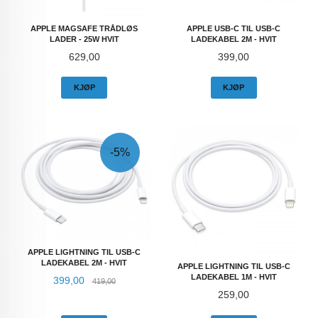
APPLE MAGSAFE TRÅDLØS
APPLE USB-C TIL USB-C
LADER - 25W HVIT
LADEKABEL 2M - HVIT
Pris
Pris
629,00
399,00
KJØP
KJØP
-5%
APPLE LIGHTNING TIL USB-C
LADEKABEL 2M - HVIT
APPLE LIGHTNING TIL USB-C
LADEKABEL 1M - HVIT
Tilbud
Rabatt
399,00
419,00
Pris
259,00