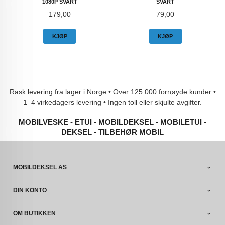
1080P SVART
SVART
Pris
Pris
179,00
79,00
KJØP
KJØP
Rask levering fra lager i Norge • Over 125 000 fornøyde kunder •
1–4 virkedagers levering • Ingen toll eller skjulte avgifter.
MOBILVESKE - ETUI - MOBILDEKSEL - MOBILETUI -
DEKSEL - TILBEHØR MOBIL
MOBILDEKSEL AS
DIN KONTO
OM BUTIKKEN