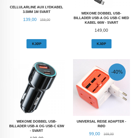
CELLULARLINE AUX LYDKABEL
3.5MM 1M SVART
WEKOME DOBBEL USB-
BILLADER USB-A OG USB-C MED
Tilbud
Rabatt
139,00
159,00
KABEL 66W - SVART
Pris
149,00
KJØP
KJØP
-40%
WEKOME DOBBEL USB-
UNIVERSAL REISE ADAPTER -
BILLADER USB-A OG USB-C 63W
RØD
- SVART
Tilbud
Rabatt
99,00
169,00
Pris