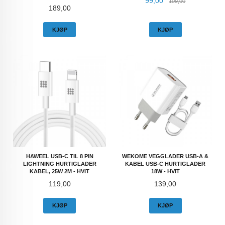
99,00
109,00
Pris
189,00
KJØP
KJØP
HAWEEL USB-C TIL 8 PIN
WEKOME VEGGLADER USB-A &
LIGHTNING HURTIGLADER
KABEL USB-C HURTIGLADER
KABEL, 25W 2M - HVIT
18W - HVIT
Pris
Pris
119,00
139,00
KJØP
KJØP