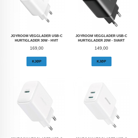
JOYROOM VEGGLADER USB-C
JOYROOM VEGGLADER USB-C
HURTIGLADER 30W - HVIT
HURTIGLADER 20W - SVART
Pris
Pris
169,00
149,00
KJØP
KJØP