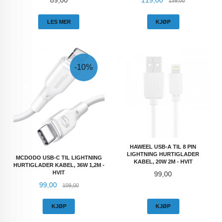
89,00
119,00
139,00
LES MER
KJØP
-10%
HAWEEL USB-A TIL 8 PIN
LIGHTNING HURTIGLADER
MCDODO USB-C TIL LIGHTNING
KABEL, 20W 2M - HVIT
HURTIGLADER KABEL, 36W 1,2M -
Pris
HVIT
99,00
Tilbud
Rabatt
99,00
109,00
KJØP
KJØP