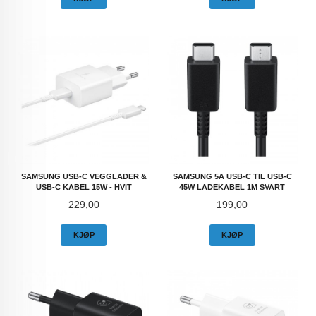
SAMSUNG USB-C VEGGLADER &
SAMSUNG 5A USB-C TIL USB-C
USB-C KABEL 15W - HVIT
45W LADEKABEL 1M SVART
Pris
Pris
229,00
199,00
KJØP
KJØP