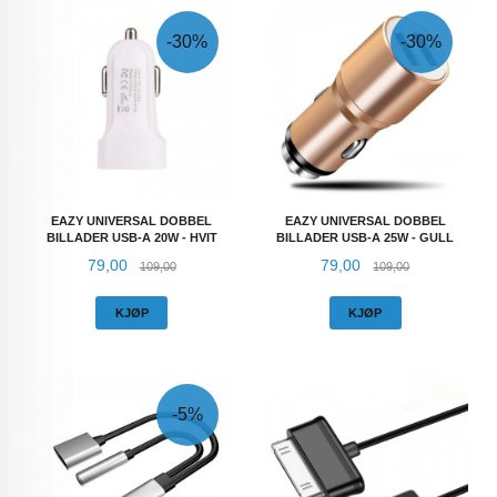
-30%
-30%
EAZY UNIVERSAL DOBBEL
EAZY UNIVERSAL DOBBEL
BILLADER USB-A 20W - HVIT
BILLADER USB-A 25W - GULL
Tilbud
Rabatt
Tilbud
Rabatt
79,00
79,00
109,00
109,00
KJØP
KJØP
-5%