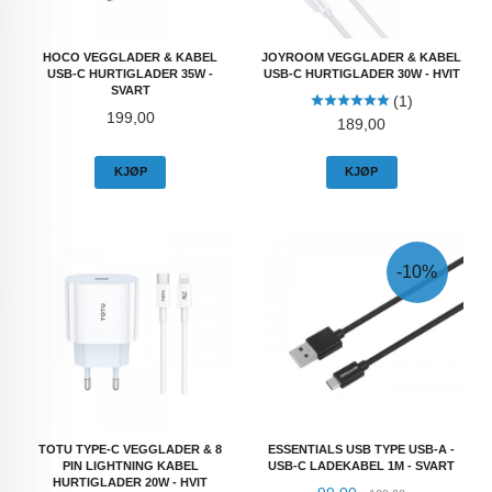
HOCO VEGGLADER & KABEL
JOYROOM VEGGLADER & KABEL
USB-C HURTIGLADER 35W -
USB-C HURTIGLADER 30W - HVIT
SVART
(1)
Pris
199,00
Pris
189,00
KJØP
KJØP
-10%
TOTU TYPE-C VEGGLADER & 8
ESSENTIALS USB TYPE USB-A -
PIN LIGHTNING KABEL
USB-C LADEKABEL 1M - SVART
HURTIGLADER 20W - HVIT
Tilbud
Rabatt