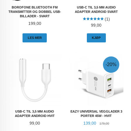
BOROFONE BLUETOOTH FM
USB-C TIL 3,5 MM AUDIO
TRANSMITTER OG DOBBEL USB-
ADAPTER ANDROID SVART
BILLADER - SVART
(1)
Pris
199,00
Pris
99,00
LES MER
KJØP
-20%
USB-C TIL 3,5 MM AUDIO
EAZY UNIVERSAL VEGGLADER 3
ADAPTER ANDROID HVIT
PORTER 45W - HVIT
Pris
Tilbud
Rabatt
99,00
139,00
179,00