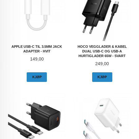
APPLE USB-C TIL 3.5MM JACK
HOCO VEGGLADER & KABEL
ADAPTER - HVIT
DUAL USB-C OG USB-A
HURTIGLADER 65W - SVART
Pris
149,00
Pris
249,00
KJØP
KJØP