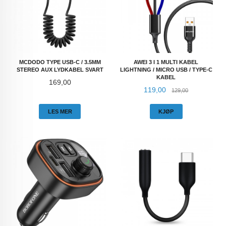
MCDODO TYPE USB-C / 3.5MM
AWEI 3 I 1 MULTI KABEL
STEREO AUX LYDKABEL SVART
LIGHTNING / MICRO USB / TYPE-C
KABEL
Pris
169,00
Tilbud
Rabatt
119,00
129,00
LES MER
KJØP