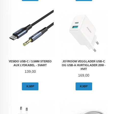
YESIDO USB-C / 3.5MM STEREO
JOYROOM VEGGLADER USB-C
AUX LYDKABEL - SVART
OG USB-A HURTIGLADER 20W -
HVIT
Pris
139,00
Pris
169,00
KJØP
KJØP