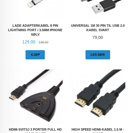
LADE ADAPTERKABEL 8 PIN
UNIVERSAL 1M 30 PIN TIL USB 2.0
LIGHTNING PORT / 3.5MM IPHONE
KABEL SVART
SØLV
Pris
79,00
Tilbud
Rabatt
129,00
139,00
KJØP
LES MER
HDMI-SVITSJ 3 PORTER FULL HD
HIGH SPEED HDMI-KABEL 1.5 M -