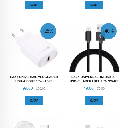
KJØP
KJØP
-25%
-40%
EAZY UNIVERSAL VEGGLADER
EAZY UNIVERSAL 1M USB-A -
USB-A PORT 18W - HVIT
USB-C LADEKABEL 15W SVART
Tilbud
Rabatt
Tilbud
Rabatt
99,00
49,00
129,00
79,00
KJØP
KJØP