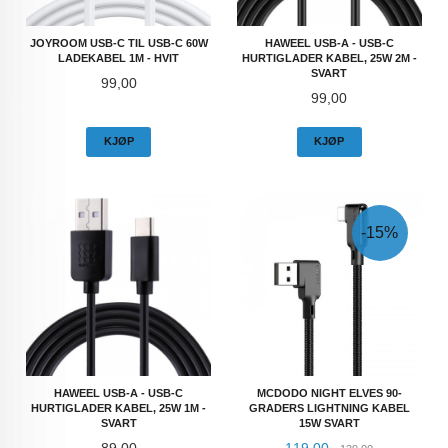
JOYROOM USB-C TIL USB-C 60W
HAWEEL USB-A - USB-C
LADEKABEL 1M - HVIT
HURTIGLADER KABEL, 25W 2M -
SVART
Pris
99,00
Pris
99,00
KJØP
KJØP
-15%
HAWEEL USB-A - USB-C
MCDODO NIGHT ELVES 90-
HURTIGLADER KABEL, 25W 1M -
GRADERS LIGHTNING KABEL
SVART
15W SVART
Pris
Tilbud
Rabatt