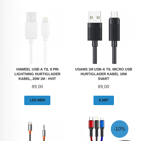
HAWEEL USB-A TIL 8 PIN
USAMS 1M USB-A TIL MICRO USB
LIGHTNING HURTIGLADER
HURTIGLADER KABEL 18W
KABEL, 20W 1M - HVIT
SVART
Pris
Pris
89,00
89,00
LES MER
KJØP
-10%