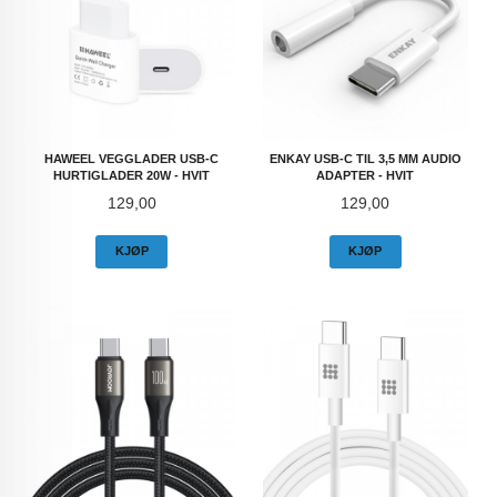
HAWEEL VEGGLADER USB-C
ENKAY USB-C TIL 3,5 MM AUDIO
HURTIGLADER 20W - HVIT
ADAPTER - HVIT
Pris
Pris
129,00
129,00
KJØP
KJØP