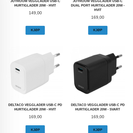
JOYROOM VEGGLADER USB-C
JOYROOM VEGGLADER USB-C
HURTIGLADER 20W - HVIT
DUAL PORT HURTIGLADER 20W -
HVIT
Pris
149,00
Pris
169,00
KJØP
KJØP
DELTACO VEGGLADER USB-C PD
DELTACO VEGGLADER USB-C PD
HURTIGLADER 20W - HVIT
HURTIGLADER 20W - SVART
Pris
Pris
169,00
169,00
KJØP
KJØP