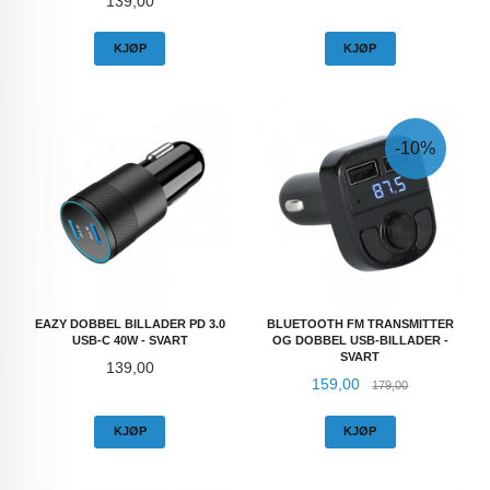
139,00
KJØP
KJØP
-10%
EAZY DOBBEL BILLADER PD 3.0
BLUETOOTH FM TRANSMITTER
USB-C 40W - SVART
OG DOBBEL USB-BILLADER -
SVART
Pris
139,00
Tilbud
Rabatt
159,00
179,00
KJØP
KJØP