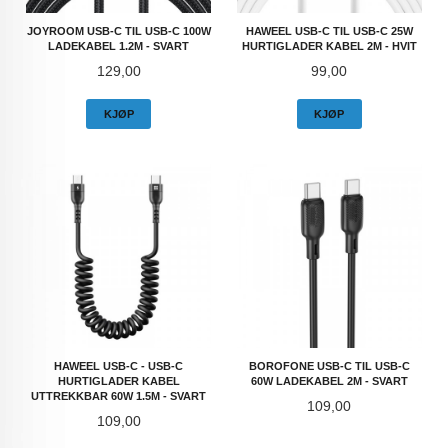
JOYROOM USB-C TIL USB-C 100W
HAWEEL USB-C TIL USB-C 25W
LADEKABEL 1.2M - SVART
HURTIGLADER KABEL 2M - HVIT
Pris
Pris
129,00
99,00
KJØP
KJØP
HAWEEL USB-C - USB-C
BOROFONE USB-C TIL USB-C
HURTIGLADER KABEL
60W LADEKABEL 2M - SVART
UTTREKKBAR 60W 1.5M - SVART
Pris
109,00
Pris
109,00