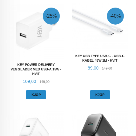
-25%
-40%
KEY USB TYPE USB-C - USB-C
KABEL 45W 1M - HVIT
KEY POWER DELIVERY
Tilbud
Rabatt
89,00
149,00
VEGGLADER MED USB-A 15W -
HVIT
Tilbud
Rabatt
109,00
149,00
KJØP
KJØP