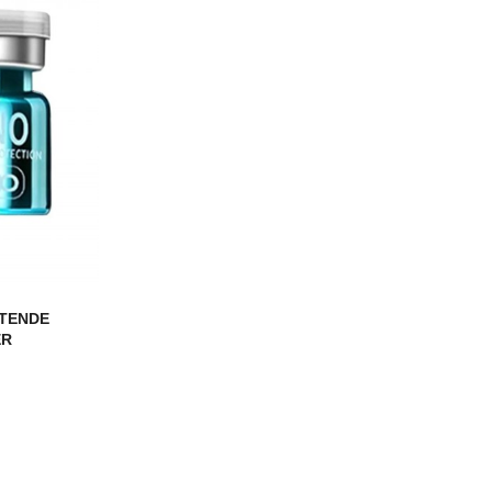
YTENDE
ER