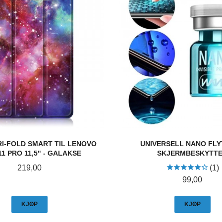
RI-FOLD SMART TIL LENOVO
UNIVERSELL NANO FL
11 PRO 11,5" - GALAKSE
SKJERMBESKYTT
Pris
219,00
(1)
Pris
99,00
KJØP
KJØP