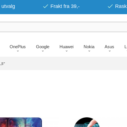
 utvalg
Frakt fra 39,-
Rask 
OnePlus
Google
Huawei
Nokia
Asus
,5"