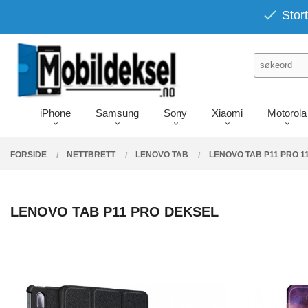
Gå
PRODUKTER
Stort
Lukk
til
innholdet
iPhone
Samsung
Sony
Xiaomi
Motorola
FORSIDE
NETTBRETT
LENOVO TAB
LENOVO TAB P11 PRO 11
LENOVO TAB P11 PRO DEKSEL