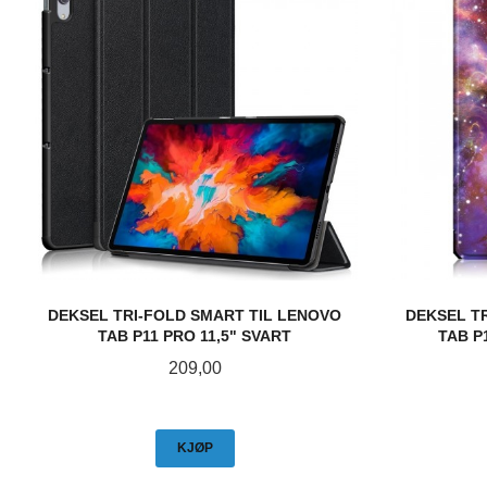
DEKSEL TRI-FOLD SMART TIL LENOVO
DEKSEL T
TAB P11 PRO 11,5" SVART
TAB P
Pris
209,00
KJØP