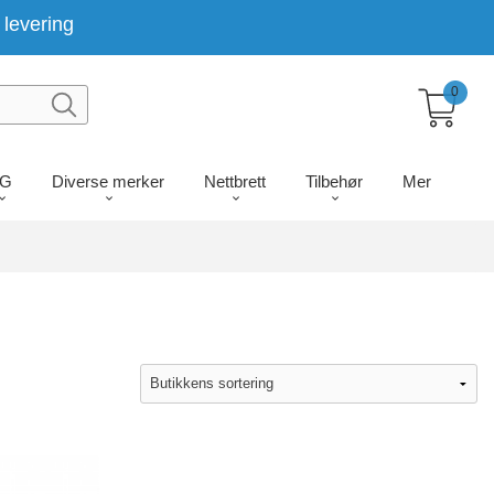
levering
0
LG
Diverse merker
Nettbrett
Tilbehør
Mer