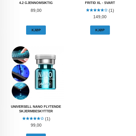
4.2 GJENNOMSIKTIG
FRITID XL - SVART
Pris
89,00
(1)
Pris
149,00
KJØP
KJØP
UNIVERSELL NANO FLYTENDE
SKJERMBESKYTTER
(1)
Pris
99,00