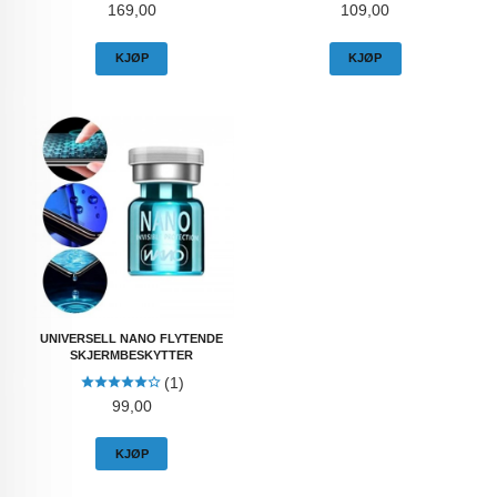
Pris
Pris
169,00
109,00
KJØP
KJØP
UNIVERSELL NANO FLYTENDE
SKJERMBESKYTTER
(1)
Pris
99,00
KJØP