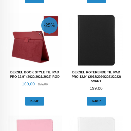
-25%
DEKSEL BOOK STYLE TIL IPAD
DEKSEL ROTERENDE TIL IPAD
PRO 12.9" (2020/2021/2022) RØD
PRO 12.9" (2018/2020/2021/2022)
SVART
Tilbud
Rabatt
169,00
229,00
Pris
199,00
KJØP
KJØP