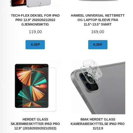
TECH-FLEX DEKSEL FOR IPAD
HAWEEL UNIVERSAL NETTBRETT
PRO 12.9" 2020/2021/2022
OG LAPTOP SLEEVE FRA
GJENNOMSIKTIG
11.5"-13.5" SVART
Pris
Pris
119,00
169,00
KJØP
KJØP
HERDET GLASS
IMAK HERDET GLASS
SKJERMBESKYTTER IPAD PRO
KAMERABESKYTTELSE IPAD PRO
12.9" (2018/2020/2021/2022)
11/12.9