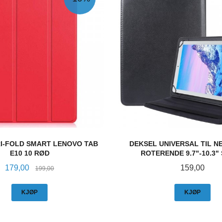
I-FOLD SMART LENOVO TAB
DEKSEL UNIVERSAL TIL N
E10 10 RØD
ROTERENDE 9.7"-10.3"
Tilbud
Rabatt
Pris
179,00
159,00
199,00
KJØP
KJØP