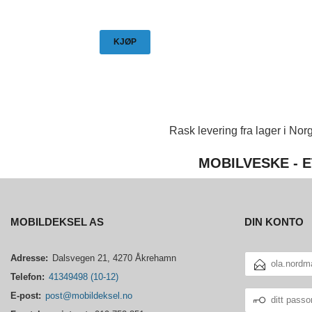
KJØP
Rask levering fra lager i Norg
MOBILVESKE - E
MOBILDEKSEL AS
DIN KONTO
E-
Adresse:
Dalsvegen 21, 4270 Åkrehamn
POSTADRESSE
Telefon:
41349498 (10-12)
DITT
E-post:
post@mobildeksel.no
PASSORD