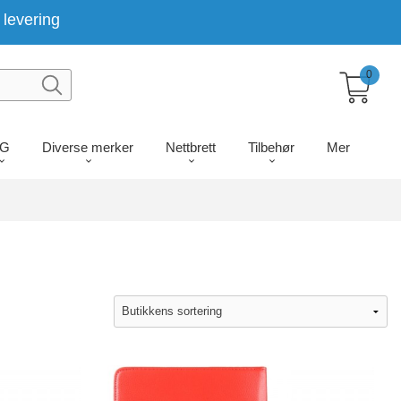
levering
0
LG
Diverse merker
Nettbrett
Tilbehør
Mer