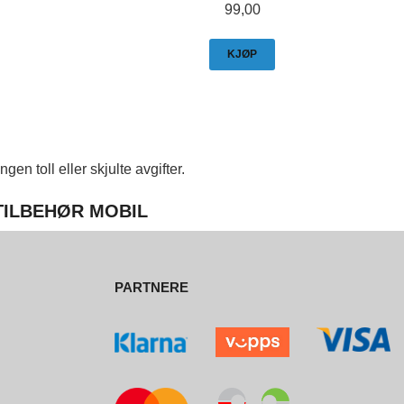
Pris
99,00
KJØP
en toll eller skjulte avgifter.
 TILBEHØR MOBIL
PARTNERE