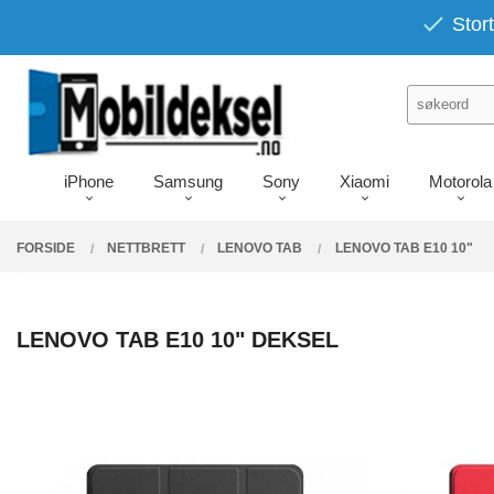
Gå
PRODUKTER
Stort
Lukk
til
innholdet
iPhone
Samsung
Sony
Xiaomi
Motorola
FORSIDE
NETTBRETT
LENOVO TAB
LENOVO TAB E10 10"
LENOVO TAB E10 10" DEKSEL