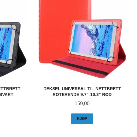
ETTBRETT
DEKSEL UNIVERSAL TIL NETTBRETT
 SVART
ROTERENDE 9.7"-10.3" RØD
Pris
159,00
KJØP