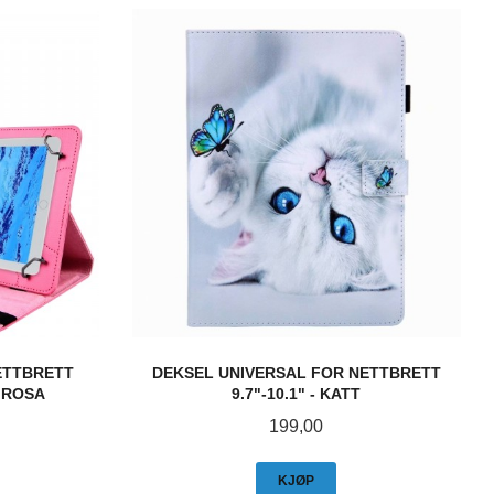
ETTBRETT
DEKSEL UNIVERSAL FOR NETTBRETT
" ROSA
9.7"-10.1" - KATT
Pris
199,00
KJØP