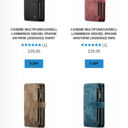
CASEME MULTIFUNKSJONELL
CASEME MULTIFUNKSJONELL
LOMMEBOK DEKSEL IPHONE
LOMMEBOK DEKSEL IPHONE
6S/7/8/SE (2020/2022) SVART
6/6S/7/8/SE (2020/2022) RØD
(1)
(1)
Pris
Pris
229,00
229,00
KJØP
KJØP