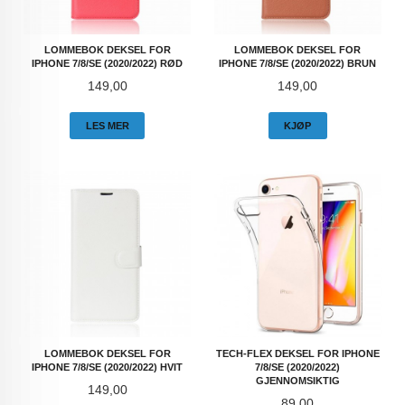
LOMMEBOK DEKSEL FOR
LOMMEBOK DEKSEL FOR
IPHONE 7/8/SE (2020/2022) RØD
IPHONE 7/8/SE (2020/2022) BRUN
Pris
Pris
149,00
149,00
LES MER
KJØP
LOMMEBOK DEKSEL FOR
TECH-FLEX DEKSEL FOR IPHONE
IPHONE 7/8/SE (2020/2022) HVIT
7/8/SE (2020/2022)
GJENNOMSIKTIG
Pris
149,00
Pris
89,00