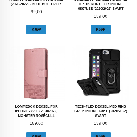
(2020/2022) - BLUE BUTTERFLY
10 STK KORT FOR IPHONE
6S/7/8/SE (2020/2022) SVART
Pris
99,00
Pris
189,00
KJØP
KJØP
LOMMEBOK DEKSEL FOR
TECH-FLEX DEKSEL MED RING
IPHONE 7/8/SE (2020/2022)
GREP IPHONE 7/8/SE (2020/2022)
MØNSTER ROSÉGULL
SVART
Pris
Pris
159,00
139,00
KJØP
KJØP