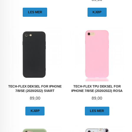
LES MER
KJØP
TECH-FLEX DEKSEL FOR IPHONE
TECH-FLEX TPU DEKSEL FOR
7/8/SE (2020/2022) SVART
IPHONE 7/8/SE (2020/2022) ROSA
Pris
Pris
89,00
89,00
KJØP
LES MER