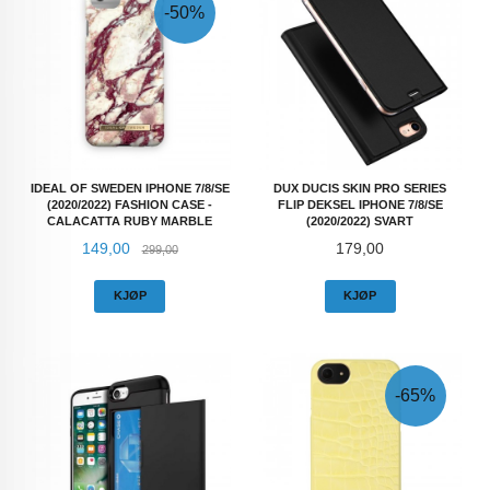
-50%
IDEAL OF SWEDEN IPHONE 7/8/SE
DUX DUCIS SKIN PRO SERIES
(2020/2022) FASHION CASE -
FLIP DEKSEL IPHONE 7/8/SE
CALACATTA RUBY MARBLE
(2020/2022) SVART
Tilbud
Rabatt
Pris
149,00
179,00
299,00
KJØP
KJØP
-65%