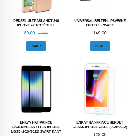
DEKSEL ULTRASLANKT 360
UNIVERSAL BELTEKLIPSVESKE
IPHONE 7/8 ROSÉGULL
FRITID L - SVART
Tilbud
Rabatt
Pris
89,00
149,00
119,00
KJØP
KJØP
ENKAY HAT-PRINCE
ENKAY HAT-PRINCE HERDET
SKJERMBESKYTTER IPHONE
GLASS IPHONE 7/8/SE (2020/2022)
7/8/SE (2020/2022) SVART KANT
Pris
129,00