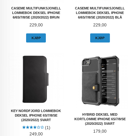
CASEME MULTIFUNKSJONELL
CASEME MULTIFUNKSJONELL
LOMMEBOK DEKSEL IPHONE
LOMMEBOK DEKSEL IPHONE
6/6S/7/8/SE (2020/2022) BRUN
6/6S/7/8/SE (2020/2022) BLÅ
Pris
Pris
229,00
229,00
KJØP
KJØP
KEY NORDFJORD LOMMEBOK
HYBRID DEKSEL MED
DEKSEL IPHONE 6S/7/8/SE
KORTLOMME IPHONE 6S/7/8/SE
(2020/2022) SVART
(2020/2022) SVART
(1)
Pris
179,00
Pris
249,00