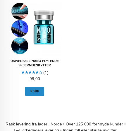
UNIVERSELL NANO FLYTENDE
SKJERMBESKYTTER
(1)
Pris
99,00
KJØP
Rask levering fra lager i Norge • Over 125 000 fornøyde kunder •
1–4 virkedagers levering • Ingen toll eller skjulte avgifter.