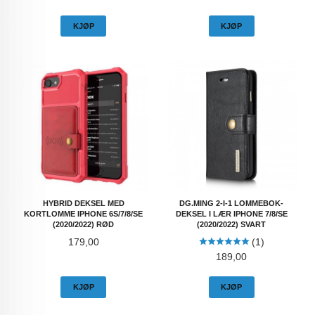
KJØP
KJØP
HYBRID DEKSEL MED
DG.MING 2-I-1 LOMMEBOK-
KORTLOMME IPHONE 6S/7/8/SE
DEKSEL I LÆR IPHONE 7/8/SE
(2020/2022) RØD
(2020/2022) SVART
Pris
179,00
(1)
Pris
189,00
KJØP
KJØP