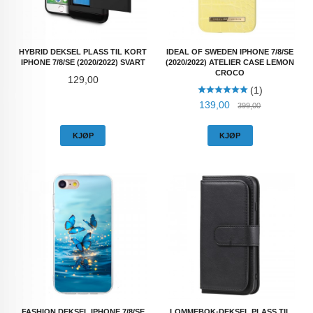
HYBRID DEKSEL PLASS TIL KORT
IDEAL OF SWEDEN IPHONE 7/8/SE
IPHONE 7/8/SE (2020/2022) SVART
(2020/2022) ATELIER CASE LEMON
CROCO
Pris
129,00
(1)
Tilbud
Rabatt
139,00
399,00
KJØP
KJØP
FASHION DEKSEL IPHONE 7/8/SE
LOMMEBOK-DEKSEL PLASS TIL