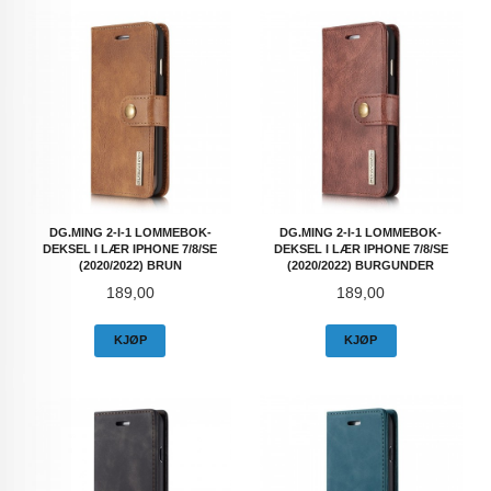
DG.MING 2-I-1 LOMMEBOK-
DG.MING 2-I-1 LOMMEBOK-
DEKSEL I LÆR IPHONE 7/8/SE
DEKSEL I LÆR IPHONE 7/8/SE
(2020/2022) BRUN
(2020/2022) BURGUNDER
Pris
Pris
189,00
189,00
KJØP
KJØP