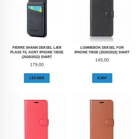
FIERRE SHANN DEKSEL LÆR
LOMMEBOK DEKSEL FOR
PLASS TIL KORT IPHONE 7/8/SE
IPHONE 7/8/SE (2020/2022) SVART
(2020/2022) SVART
Pris
149,00
Pris
179,00
LES MER
KJØP