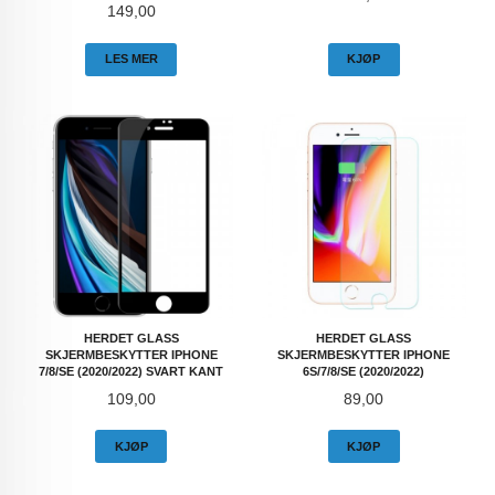
Pris
149,00
LES MER
KJØP
HERDET GLASS
HERDET GLASS
SKJERMBESKYTTER IPHONE
SKJERMBESKYTTER IPHONE
7/8/SE (2020/2022) SVART KANT
6S/7/8/SE (2020/2022)
Pris
Pris
109,00
89,00
KJØP
KJØP