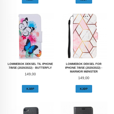
LOMMEBOK DEKSEL TIL IPHONE
LOMMEBOK DEKSEL FOR
7/8/SE (2020/2022) - BUTTERFLY
IPHONE 7/8/SE (2020/2022) -
MARMOR MØNSTER
Pris
149,00
Pris
149,00
KJØP
KJØP