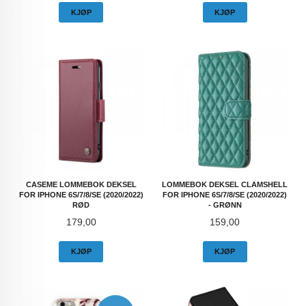
KJØP
KJØP
CASEME LOMMEBOK DEKSEL
LOMMEBOK DEKSEL CLAMSHELL
FOR IPHONE 6S/7/8/SE (2020/2022)
FOR IPHONE 6S/7/8/SE (2020/2022)
RØD
- GRØNN
Pris
Pris
179,00
159,00
KJØP
KJØP