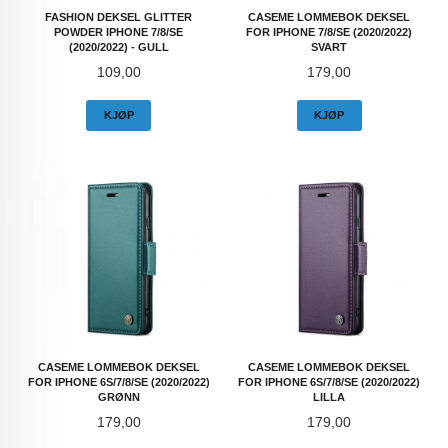
FASHION DEKSEL GLITTER
CASEME LOMMEBOK DEKSEL
POWDER IPHONE 7/8/SE
FOR IPHONE 7/8/SE (2020/2022)
(2020/2022) - GULL
SVART
Pris
Pris
109,00
179,00
KJØP
KJØP
CASEME LOMMEBOK DEKSEL
CASEME LOMMEBOK DEKSEL
FOR IPHONE 6S/7/8/SE (2020/2022)
FOR IPHONE 6S/7/8/SE (2020/2022)
GRØNN
LILLA
Pris
Pris
179,00
179,00