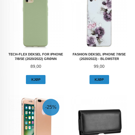
TECH-FLEX DEKSEL FOR IPHONE
FASHION DEKSEL IPHONE 7/8/SE
7/8/SE (2020/2022) GRØNN
(2020/2022) - BLOMSTER
Pris
Pris
89,00
99,00
KJØP
KJØP
-25%