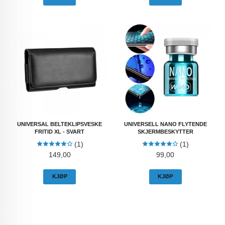
UNIVERSAL BELTEKLIPSVESKE
UNIVERSELL NANO FLYTENDE
FRITID XL - SVART
SKJERMBESKYTTER
(1)
(1)
Pris
Pris
149,00
99,00
KJØP
KJØP