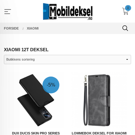
Gå
0
til
innholdet
FORSIDE
XIAOMI
XIAOMI 12T DEKSEL
-5%
DUX DUCIS SKIN PRO SERIES
LOMMEBOK DEKSEL FOR XIAOMI