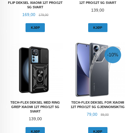
FLIP DEKSEL XIAOMI 12T PRO/12T
12T PRO/12T 5G SVART
5G SVART
Pris
139,00
Tilbud
Rabatt
169,00
179,00
KJØP
KJØP
-10%
TECH-FLEX DEKSEL MED RING
TECH-FLEX DEKSEL FOR XIAOMI
GREP XIAOMI 12T PRO/12T 5G
12T PRO/12T 5G GJENNOMSIKTIG
SVART
Tilbud
Rabatt
79,00
89,00
Pris
139,00
KJØP
KJØP