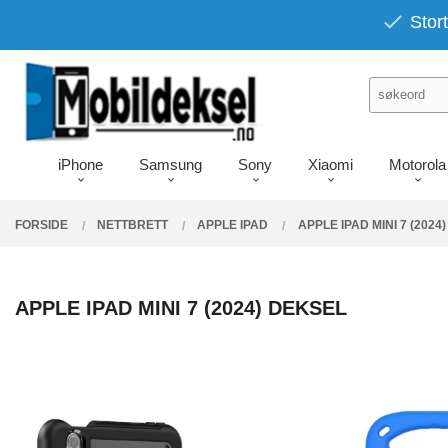
Gå
PRODUKTER
Stort
Lukk
til
innholdet
iPhone
Samsung
Sony
Xiaomi
Motorola
FORSIDE
NETTBRETT
APPLE IPAD
APPLE IPAD MINI 7 (2024)
APPLE IPAD MINI 7 (2024) DEKSEL