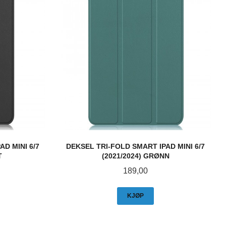
D MINI 6/7
DEKSEL TRI-FOLD SMART IPAD MINI 6/7
T
(2021/2024) GRØNN
Pris
189,00
KJØP