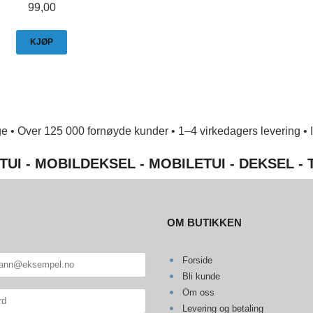
Pris
99,00
KJØP
e • Over 125 000 fornøyde kunder • 1–4 virkedagers levering • Ing
TUI - MOBILDEKSEL - MOBILETUI - DEKSEL -
OM BUTIKKEN
Forside
Bli kunde
Om oss
Levering og betaling