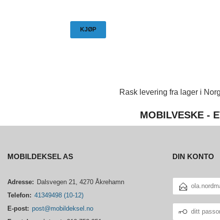
KJØP
Rask levering fra lager i Norg
MOBILVESKE - E
MOBILDEKSEL AS
DIN KONTO
E-
Adresse:
Dalsvegen 21, 4270 Åkrehamn
POSTADRESSE
Telefon:
41349498 (10-12)
DITT
E-post:
post@mobildeksel.no
PASSORD