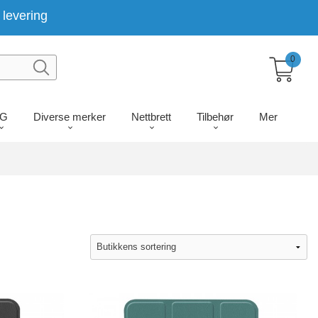
levering
0
LG
Diverse merker
Nettbrett
Tilbehør
Mer