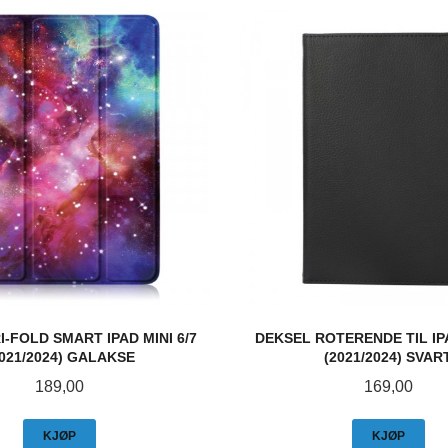
I-FOLD SMART IPAD MINI 6/7
DEKSEL ROTERENDE TIL IPA
2021/2024) GALAKSE
(2021/2024) SVAR
Pris
Pris
189,00
169,00
KJØP
KJØP