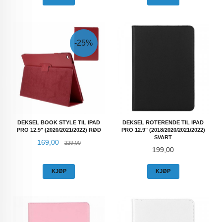
-25%
DEKSEL BOOK STYLE TIL IPAD
DEKSEL ROTERENDE TIL IPAD
PRO 12.9" (2020/2021/2022) RØD
PRO 12.9" (2018/2020/2021/2022)
SVART
Tilbud
Rabatt
169,00
229,00
Pris
199,00
KJØP
KJØP