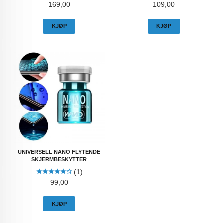
Pris
Pris
169,00
109,00
KJØP
KJØP
UNIVERSELL NANO FLYTENDE
SKJERMBESKYTTER
(1)
Pris
99,00
KJØP