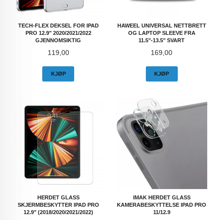
TECH-FLEX DEKSEL FOR IPAD
HAWEEL UNIVERSAL NETTBRETT
PRO 12.9" 2020/2021/2022
OG LAPTOP SLEEVE FRA
GJENNOMSIKTIG
11.5"-13.5" SVART
Pris
Pris
119,00
169,00
KJØP
KJØP
HERDET GLASS
IMAK HERDET GLASS
SKJERMBESKYTTER IPAD PRO
KAMERABESKYTTELSE IPAD PRO
12.9" (2018/2020/2021/2022)
11/12.9