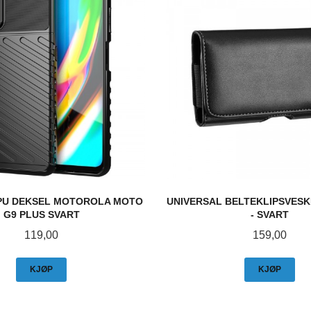
PU DEKSEL MOTOROLA MOTO
UNIVERSAL BELTEKLIPSVESKE
G9 PLUS SVART
- SVART
Pris
Pris
119,00
159,00
KJØP
KJØP