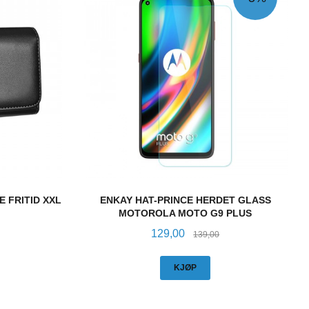
 FRITID XXL
ENKAY HAT-PRINCE HERDET GLASS
MOTOROLA MOTO G9 PLUS
Tilbud
Rabatt
129,00
139,00
KJØP