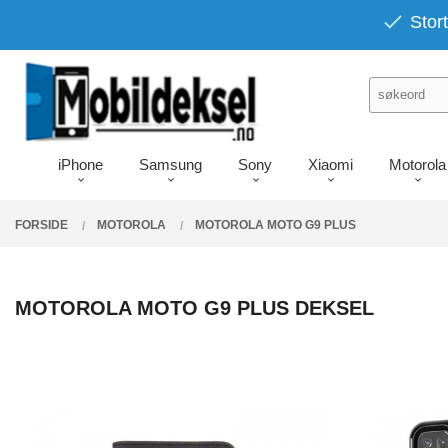
Gå
PRODUKTER
Stort
Lukk
til
innholdet
iPhone
Samsung
Sony
Xiaomi
Motorola
FORSIDE
MOTOROLA
MOTOROLA MOTO G9 PLUS
MOTOROLA MOTO G9 PLUS DEKSEL