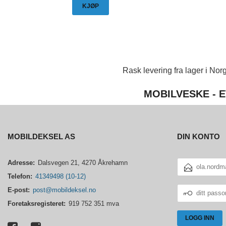
KJØP
Rask levering fra lager i Norg
MOBILVESKE - E
MOBILDEKSEL AS
DIN KONTO
E-
Adresse:
Dalsvegen 21, 4270 Åkrehamn
POSTADRESSE
Telefon:
41349498 (10-12)
DITT
E-post:
post@mobildeksel.no
PASSORD
Foretaksregisteret:
919 752 351 mva