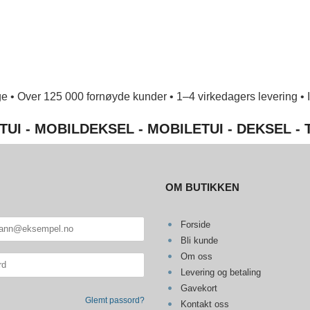
e • Over 125 000 fornøyde kunder • 1–4 virkedagers levering • Ing
TUI - MOBILDEKSEL - MOBILETUI - DEKSEL -
OM BUTIKKEN
Forside
Bli kunde
Om oss
Levering og betaling
Gavekort
Glemt passord?
Kontakt oss