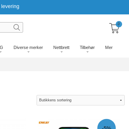
levering
0
LG
Diverse merker
Nettbrett
Tilbehør
Mer
-5%