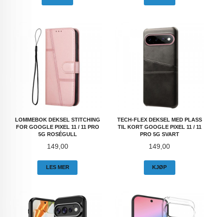
LOMMEBOK DEKSEL STITCHING
TECH-FLEX DEKSEL MED PLASS
FOR GOOGLE PIXEL 11 / 11 PRO
TIL KORT GOOGLE PIXEL 11 / 11
5G ROSÉGULL
PRO 5G SVART
Pris
Pris
149,00
149,00
LES MER
KJØP