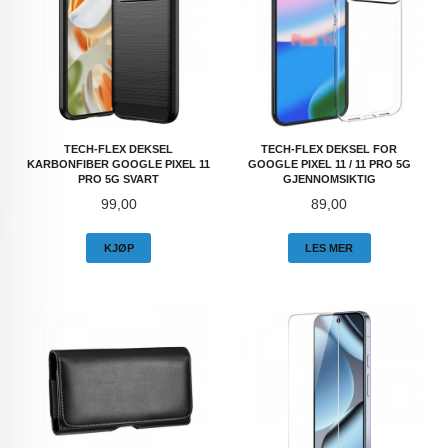
TECH-FLEX DEKSEL
TECH-FLEX DEKSEL FOR
KARBONFIBER GOOGLE PIXEL 11
GOOGLE PIXEL 11 / 11 PRO 5G
PRO 5G SVART
GJENNOMSIKTIG
Pris
Pris
99,00
89,00
KJØP
LES MER