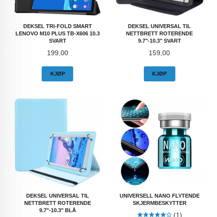
DEKSEL TRI-FOLD SMART
DEKSEL UNIVERSAL TIL
LENOVO M10 PLUS TB-X606 10.3
NETTBRETT ROTERENDE
SVART
9.7"-10.3" SVART
Pris
Pris
199,00
159,00
KJØP
KJØP
DEKSEL UNIVERSAL TIL
UNIVERSELL NANO FLYTENDE
NETTBRETT ROTERENDE
SKJERMBESKYTTER
9.7"-10.3" BLÅ
(1)