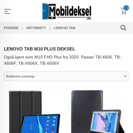
Gå
0
til
innholdet
FORSIDE
NETTBRETT
LENOVO TAB
LENOVO TAB M10 PLUS DEKSEL
Også kjent som M10 FHD Plus
fra 2020
. Passer TB-X606, TB-
X606F, TB-X606X, TB-X606V