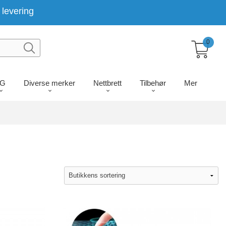
levering
0
LG
Diverse merker
Nettbrett
Tilbehør
Mer