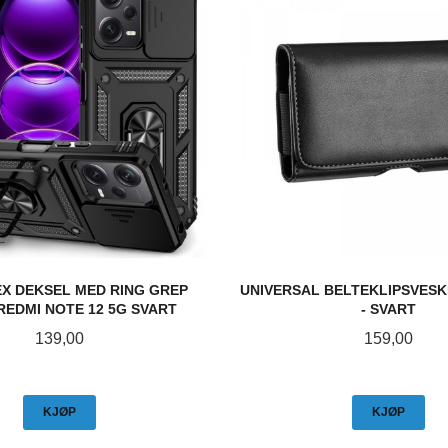
EX DEKSEL MED RING GREP
UNIVERSAL BELTEKLIPSVESKE
REDMI NOTE 12 5G SVART
- SVART
Pris
Pris
139,00
159,00
KJØP
KJØP