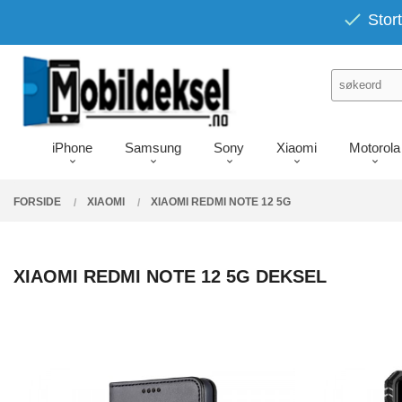
Gå
PRODUKTER
Stort
Lukk
til
innholdet
iPhone
Samsung
Sony
Xiaomi
Motorola
FORSIDE
XIAOMI
XIAOMI REDMI NOTE 12 5G
XIAOMI REDMI NOTE 12 5G DEKSEL