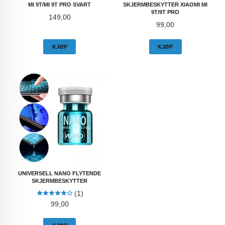
MI 9T/MI 9T PRO SVART
SKJERMBESKYTTER XIAOMI MI
9T/9T PRO
Pris
149,00
Pris
99,00
KJØP
KJØP
UNIVERSELL NANO FLYTENDE
SKJERMBESKYTTER
(1)
Pris
99,00