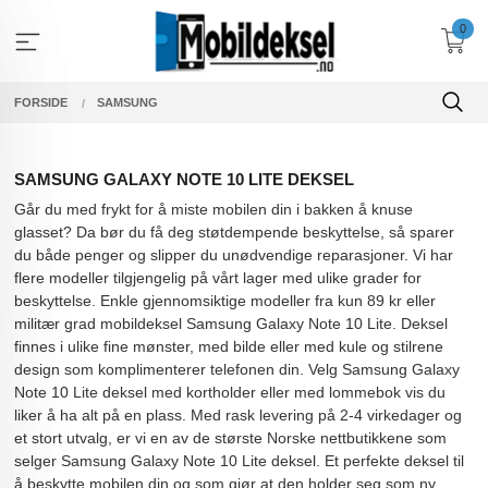
Gå
0
til
innholdet
FORSIDE
SAMSUNG
SAMSUNG GALAXY NOTE 10 LITE DEKSEL
Går du med frykt for å miste mobilen din i bakken å knuse
glasset? Da bør du få deg støtdempende beskyttelse, så sparer
du både penger og slipper du unødvendige reparasjoner. Vi har
flere modeller tilgjengelig på vårt lager med ulike grader for
beskyttelse. Enkle gjennomsiktige modeller fra kun 89 kr eller
militær grad mobildeksel Samsung Galaxy Note 10 Lite. Deksel
finnes i ulike fine mønster, med bilde eller med kule og stilrene
design som komplimenterer telefonen din. Velg Samsung Galaxy
Note 10 Lite deksel med kortholder eller med lommebok vis du
liker å ha alt på en plass. Med rask levering på 2-4 virkedager og
et stort utvalg, er vi en av de største Norske nettbutikkene som
selger Samsung Galaxy Note 10 Lite deksel. Et perfekte deksel til
å beskytte mobilen din og som gjør at den holder seg som ny