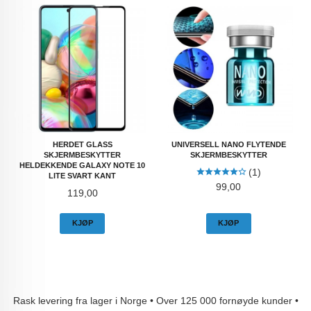
HERDET GLASS
UNIVERSELL NANO FLYTENDE
SKJERMBESKYTTER
SKJERMBESKYTTER
HELDEKKENDE GALAXY NOTE 10
(1)
LITE SVART KANT
Pris
99,00
Pris
119,00
KJØP
KJØP
Rask levering fra lager i Norge • Over 125 000 fornøyde kunder •