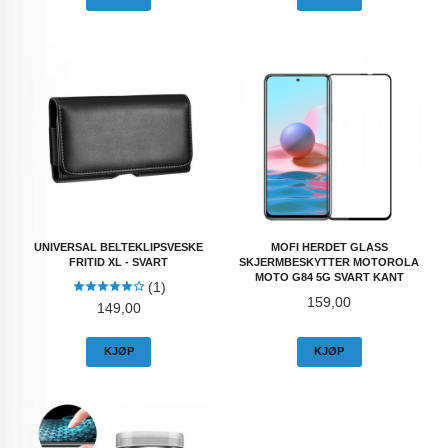
UNIVERSAL BELTEKLIPSVESKE
MOFI HERDET GLASS
FRITID XL - SVART
SKJERMBESKYTTER MOTOROLA
MOTO G84 5G SVART KANT
(1)
Pris
159,00
Pris
149,00
KJØP
KJØP