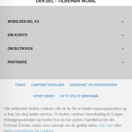
DEKSEL - TILBEHØR MOBIL
MOBILDEKSEL AS
DIN KONTO
OM BUTIKKEN
PARTNERE
FRAKT
KJØPSBETINGELSER
SIKKERHET OG PERSONVERN
NYHETSBREV
OFTE STILTE SPØRSMÅL
Vår nettbutikk bruker cookies slik at du får en bedre kjøpsopplevelse og
vi kan yte deg bedre service. Vi bruker cookies hovedsaklig til å lagre
innloggingsdetaljer og huske hva du har puttet i handlekurven din.
Fortsett å bruke siden som normalt om du godtar dette.
Les mer
eller
endre innstillinger for cookies.