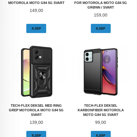
MOTOROLA MOTO G84 5G SVART
FOR MOTOROLA MOTO G84 5G
GRØNN / SVART
Pris
149,00
Pris
159,00
KJØP
KJØP
TECH-FLEX DEKSEL MED RING
TECH-FLEX DEKSEL
GREP MOTOROLA MOTO G84 5G
KARBONFIBER MOTOROLA
SVART
MOTO G84 5G SVART
Pris
Pris
139,00
99,00
KJØP
KJØP