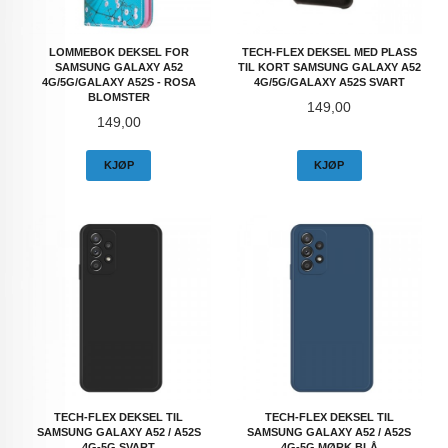
LOMMEBOK DEKSEL FOR
TECH-FLEX DEKSEL MED PLASS
SAMSUNG GALAXY A52
TIL KORT SAMSUNG GALAXY A52
4G/5G/GALAXY A52S - ROSA
4G/5G/GALAXY A52S SVART
BLOMSTER
Pris
149,00
Pris
149,00
KJØP
KJØP
TECH-FLEX DEKSEL TIL
TECH-FLEX DEKSEL TIL
SAMSUNG GALAXY A52 / A52S
SAMSUNG GALAXY A52 / A52S
4G-5G SVART
4G-5G MØRK BLÅ