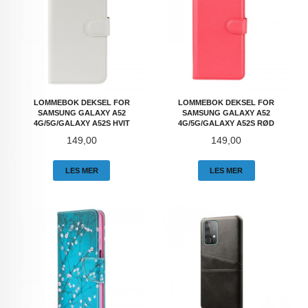
LOMMEBOK DEKSEL FOR
LOMMEBOK DEKSEL FOR
SAMSUNG GALAXY A52
SAMSUNG GALAXY A52
4G/5G/GALAXY A52S HVIT
4G/5G/GALAXY A52S RØD
Pris
Pris
149,00
149,00
LES MER
LES MER