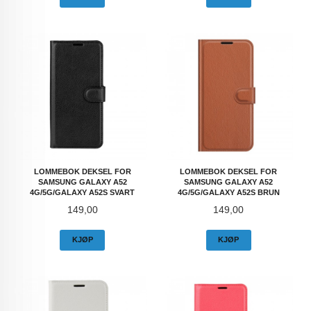
LOMMEBOK DEKSEL FOR
LOMMEBOK DEKSEL FOR
SAMSUNG GALAXY A52
SAMSUNG GALAXY A52
4G/5G/GALAXY A52S SVART
4G/5G/GALAXY A52S BRUN
Pris
Pris
149,00
149,00
KJØP
KJØP