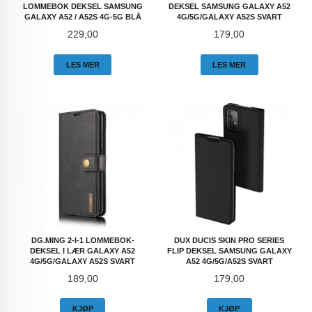
LOMMEBOK DEKSEL SAMSUNG
DEKSEL SAMSUNG GALAXY A52
GALAXY A52 / A52S 4G-5G BLÅ
4G/5G/GALAXY A52S SVART
Pris
Pris
229,00
179,00
LES MER
LES MER
DG.MING 2-I-1 LOMMEBOK-
DUX DUCIS SKIN PRO SERIES
DEKSEL I LÆR GALAXY A52
FLIP DEKSEL SAMSUNG GALAXY
4G/5G/GALAXY A52S SVART
A52 4G/5G/A52S SVART
Pris
Pris
189,00
179,00
KJØP
KJØP