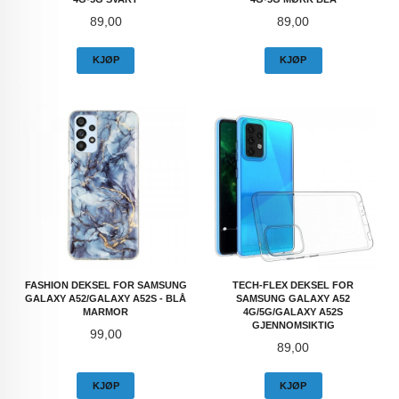
Pris
Pris
89,00
89,00
KJØP
KJØP
FASHION DEKSEL FOR SAMSUNG
TECH-FLEX DEKSEL FOR
GALAXY A52/GALAXY A52S - BLÅ
SAMSUNG GALAXY A52
MARMOR
4G/5G/GALAXY A52S
GJENNOMSIKTIG
Pris
99,00
Pris
89,00
KJØP
KJØP