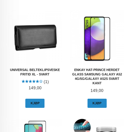
UNIVERSAL BELTEKLIPSVESKE
ENKAY HAT-PRINCE HERDET
FRITID XL - SVART
GLASS SAMSUNG GALAXY A52
4G/5G/GALAXY A52S SVART
(1)
KANT
Pris
149,00
Pris
149,00
KJØP
KJØP