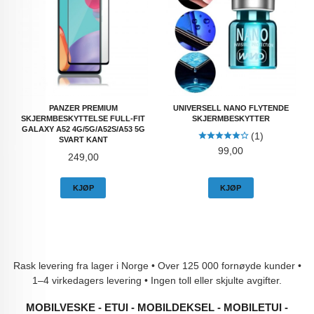
PANZER PREMIUM
UNIVERSELL NANO FLYTENDE
SKJERMBESKYTTELSE FULL-FIT
SKJERMBESKYTTER
GALAXY A52 4G/5G/A52S/A53 5G
(1)
SVART KANT
Pris
99,00
Pris
249,00
KJØP
KJØP
Rask levering fra lager i Norge • Over 125 000 fornøyde kunder •
1–4 virkedagers levering • Ingen toll eller skjulte avgifter.
MOBILVESKE - ETUI - MOBILDEKSEL - MOBILETUI -