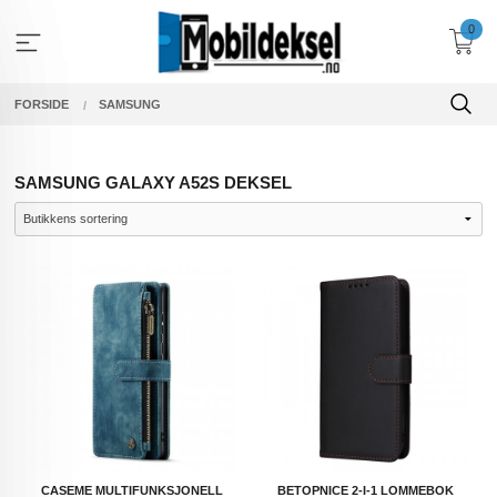
Gå
0
til
innholdet
FORSIDE
SAMSUNG
SAMSUNG GALAXY A52S DEKSEL
CASEME MULTIFUNKSJONELL
BETOPNICE 2-I-1 LOMMEBOK