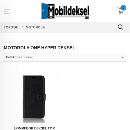
Gå
0
til
innholdet
FORSIDE
MOTOROLA
MOTOROLA ONE HYPER DEKSEL
LOMMEBOK DEKSEL FOR