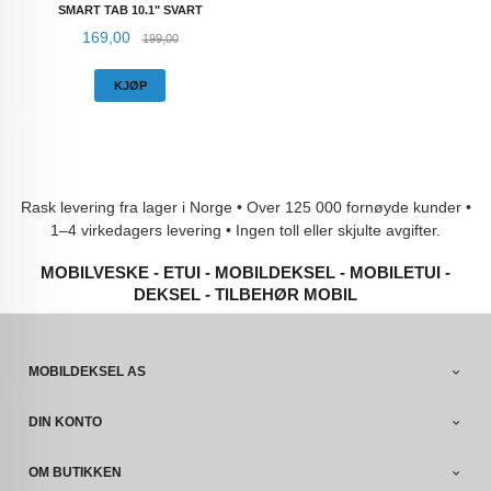
SMART TAB 10.1" SVART
Tilbud
Rabatt
169,00
199,00
KJØP
Rask levering fra lager i Norge • Over 125 000 fornøyde kunder •
1–4 virkedagers levering • Ingen toll eller skjulte avgifter.
MOBILVESKE - ETUI - MOBILDEKSEL - MOBILETUI -
DEKSEL - TILBEHØR MOBIL
MOBILDEKSEL AS
DIN KONTO
OM BUTIKKEN