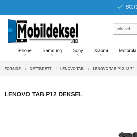
Gå
PRODUKTER
Stort
Lukk
til
innholdet
iPhone
Samsung
Sony
Xiaomi
Motorola
FORSIDE
NETTBRETT
LENOVO TAB
LENOVO TAB P12 12.7"
LENOVO TAB P12 DEKSEL