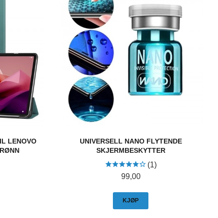
IL LENOVO
UNIVERSELL NANO FLYTENDE
GRØNN
SKJERMBESKYTTER
(1)
Pris
99,00
KJØP