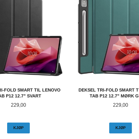
RI-FOLD SMART TIL LENOVO
DEKSEL TRI-FOLD SMART T
AB P12 12.7" SVART
TAB P12 12.7" MØRK 
Pris
Pris
229,00
229,00
KJØP
KJØP