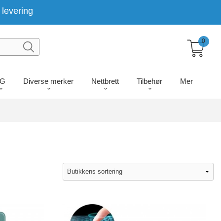
levering
0
LG
Diverse merker
Nettbrett
Tilbehør
Mer