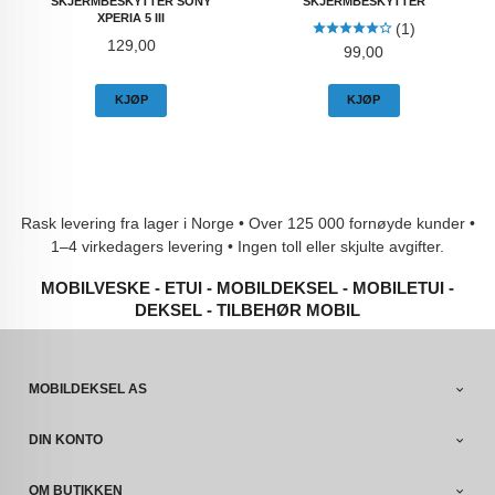
SKJERMBESKYTTER SONY
SKJERMBESKYTTER
XPERIA 5 III
(1)
Pris
129,00
Pris
99,00
KJØP
KJØP
Rask levering fra lager i Norge • Over 125 000 fornøyde kunder •
1–4 virkedagers levering • Ingen toll eller skjulte avgifter.
MOBILVESKE - ETUI - MOBILDEKSEL - MOBILETUI -
DEKSEL - TILBEHØR MOBIL
MOBILDEKSEL AS
DIN KONTO
OM BUTIKKEN