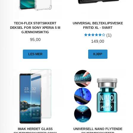
TECH-FLEX STØTSIKKERT
UNIVERSAL BELTEKLIPSVESKE
DEKSEL FOR SONY XPERIA 5 III
FRITID XL - SVART
GJENNOMSIKTIG
(1)
Pris
95,00
Pris
149,00
LES MER
KJØP
IMAK HERDET GLASS
UNIVERSELL NANO FLYTENDE