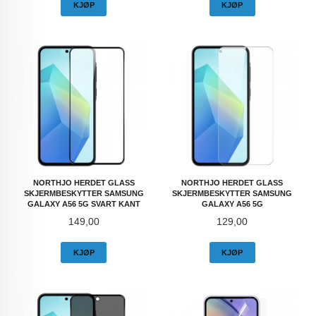
KJØP
KJØP
NORTHJO HERDET GLASS
NORTHJO HERDET GLASS
SKJERMBESKYTTER SAMSUNG
SKJERMBESKYTTER SAMSUNG
GALAXY A56 5G SVART KANT
GALAXY A56 5G
Pris
Pris
149,00
129,00
KJØP
KJØP