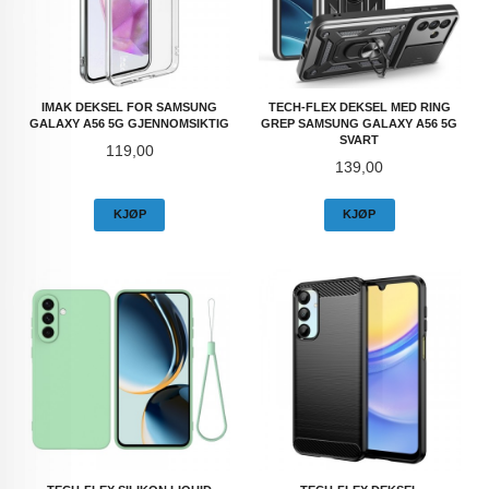
IMAK DEKSEL FOR SAMSUNG
TECH-FLEX DEKSEL MED RING
GALAXY A56 5G GJENNOMSIKTIG
GREP SAMSUNG GALAXY A56 5G
SVART
Pris
119,00
Pris
139,00
KJØP
KJØP