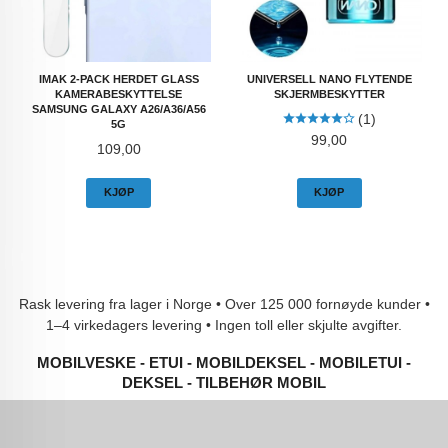
IMAK 2-PACK HERDET GLASS
UNIVERSELL NANO FLYTENDE
KAMERABESKYTTELSE
SKJERMBESKYTTER
SAMSUNG GALAXY A26/A36/A56
(1)
5G
Pris
99,00
Pris
109,00
KJØP
KJØP
Rask levering fra lager i Norge • Over 125 000 fornøyde kunder •
1–4 virkedagers levering • Ingen toll eller skjulte avgifter.
MOBILVESKE - ETUI - MOBILDEKSEL - MOBILETUI -
DEKSEL - TILBEHØR MOBIL