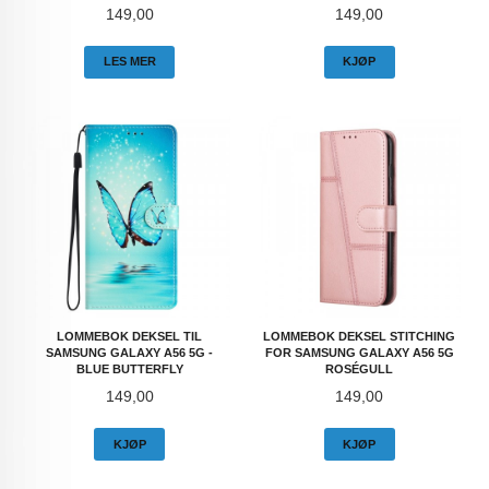
Pris
Pris
149,00
149,00
LES MER
KJØP
LOMMEBOK DEKSEL TIL
LOMMEBOK DEKSEL STITCHING
SAMSUNG GALAXY A56 5G -
FOR SAMSUNG GALAXY A56 5G
BLUE BUTTERFLY
ROSÉGULL
Pris
Pris
149,00
149,00
KJØP
KJØP