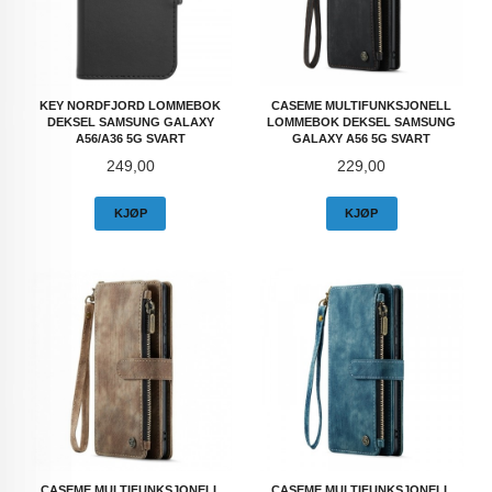
KEY NORDFJORD LOMMEBOK
CASEME MULTIFUNKSJONELL
DEKSEL SAMSUNG GALAXY
LOMMEBOK DEKSEL SAMSUNG
A56/A36 5G SVART
GALAXY A56 5G SVART
Pris
Pris
249,00
229,00
KJØP
KJØP
CASEME MULTIFUNKSJONELL
CASEME MULTIFUNKSJONELL