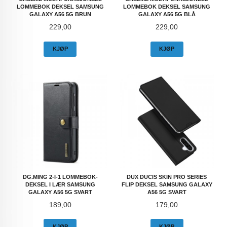
LOMMEBOK DEKSEL SAMSUNG
LOMMEBOK DEKSEL SAMSUNG
GALAXY A56 5G BRUN
GALAXY A56 5G BLÅ
Pris
Pris
229,00
229,00
KJØP
KJØP
DG.MING 2-I-1 LOMMEBOK-
DUX DUCIS SKIN PRO SERIES
DEKSEL I LÆR SAMSUNG
FLIP DEKSEL SAMSUNG GALAXY
GALAXY A56 5G SVART
A56 5G SVART
Pris
Pris
189,00
179,00
KJØP
KJØP