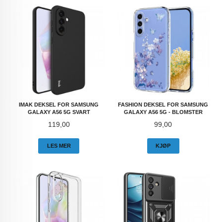
IMAK DEKSEL FOR SAMSUNG
FASHION DEKSEL FOR SAMSUNG
GALAXY A56 5G SVART
GALAXY A56 5G - BLOMSTER
Pris
Pris
119,00
99,00
LES MER
KJØP