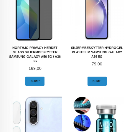
NORTHJO PRIVACY HERDET
SKJERMBESKYTTER HYDROGEL
GLASS SKJERMBESKYTTER
PLASTFILM SAMSUNG GALAXY
SAMSUNG GALAXY A56 5G / A36
A56 5G
5G
Pris
79,00
Pris
169,00
KJØP
KJØP