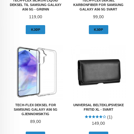
TECH-FLEX SILIKON LIQUID
TECH-FLEX DEKSEL
DEKSEL TIL SAMSUNG GALAXY
KARBONFIBER FOR SAMSUNG
A56 5G - GRØNN
GALAXY A56 5G SVART
Pris
Pris
119,00
99,00
KJØP
KJØP
TECH-FLEX DEKSEL FOR
UNIVERSAL BELTEKLIPSVESKE
SAMSUNG GALAXY A56 5G
FRITID XL - SVART
GJENNOMSIKTIG
(1)
Pris
89,00
Pris
149,00