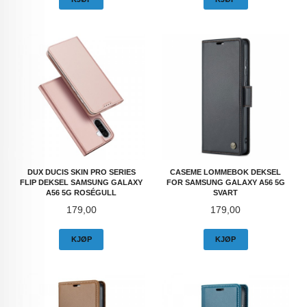
DUX DUCIS SKIN PRO SERIES
CASEME LOMMEBOK DEKSEL
FLIP DEKSEL SAMSUNG GALAXY
FOR SAMSUNG GALAXY A56 5G
A56 5G ROSÉGULL
SVART
Pris
Pris
179,00
179,00
KJØP
KJØP