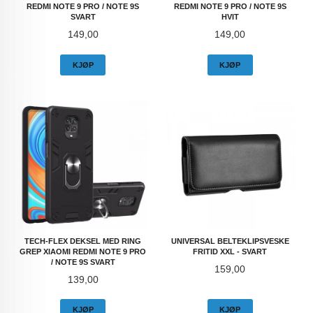
REDMI NOTE 9 PRO / NOTE 9S
REDMI NOTE 9 PRO / NOTE 9S
SVART
HVIT
Pris
Pris
149,00
149,00
KJØP
KJØP
TECH-FLEX DEKSEL MED RING
UNIVERSAL BELTEKLIPSVESKE
GREP XIAOMI REDMI NOTE 9 PRO
FRITID XXL - SVART
/ NOTE 9S SVART
Pris
159,00
Pris
139,00
KJØP
KJØP