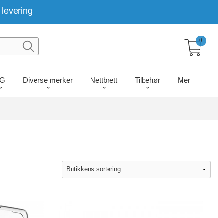
levering
0
LG
Diverse merker
Nettbrett
Tilbehør
Mer