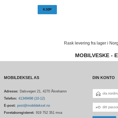
KJØP
Rask levering fra lager i Norg
MOBILVESKE - E
MOBILDEKSEL AS
DIN KONTO
E-
Adresse:
Dalsvegen 21, 4270 Åkrehamn
POSTADRESSE
Telefon:
41349498 (10-12)
DITT
E-post:
post@mobildeksel.no
PASSORD
Foretaksregisteret:
919 752 351 mva