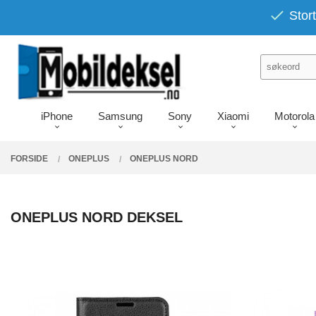
Gå
PRODUKTER
Stort
Lukk
til
innholdet
iPhone
Samsung
Sony
Xiaomi
Motorola
FORSIDE
ONEPLUS
ONEPLUS NORD
ONEPLUS NORD DEKSEL