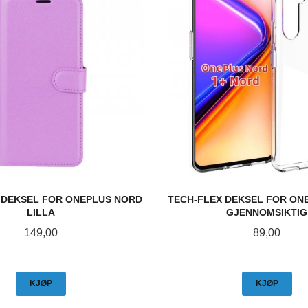
DEKSEL FOR ONEPLUS NORD
TECH-FLEX DEKSEL FOR ON
LILLA
GJENNOMSIKTIG
Pris
Pris
149,00
89,00
KJØP
KJØP