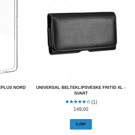
EPLUS NORD
UNIVERSAL BELTEKLIPSVESKE FRITID XL -
SVART
(1)
Pris
149,00
KJØP