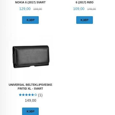
NOKIA 6 (2017) SVART
6 (2017) RØD
Tilbud
Rabatt
Tilbud
Rabatt
129,00
109,00
169,00
149,00
KJØP
KJØP
UNIVERSAL BELTEKLIPSVESKE
FRITID XL - SVART
(1)
Pris
149,00
KJØP