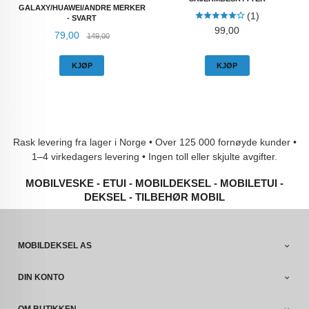
GALAXY/HUAWEI/ANDRE MERKER
(1)
- SVART
Pris
99,00
Tilbud
Rabatt
79,00
149,00
KJØP
KJØP
Rask levering fra lager i Norge • Over 125 000 fornøyde kunder •
1–4 virkedagers levering • Ingen toll eller skjulte avgifter.
MOBILVESKE - ETUI - MOBILDEKSEL - MOBILETUI -
DEKSEL - TILBEHØR MOBIL
MOBILDEKSEL AS
DIN KONTO