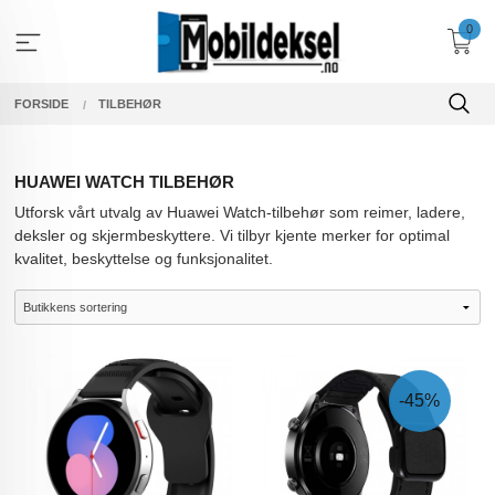
Gå
0
til
innholdet
FORSIDE
TILBEHØR
HUAWEI WATCH TILBEHØR
Utforsk vårt utvalg av Huawei Watch-tilbehør som reimer, ladere,
deksler og skjermbeskyttere. Vi tilbyr kjente merker for optimal
kvalitet, beskyttelse og funksjonalitet.
-45%