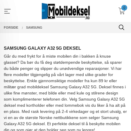
Gå
0
til
innholdet
FORSIDE
SAMSUNG
SAMSUNG GALAXY A32 5G DEKSEL
Går du med frykt for å miste mobilen din i bakken å knuse
glasset? Da bør du få deg støtdempende beskyttelse, så sparer
du både penger og slipper du unødvendige reparasjoner. Vi har
flere modeller tilgjengelig på vårt lager med ulike grader for
beskyttelse. Enkle gjennomsiktige modeller fra kun 89 kr eller
militær grad mobildeksel Samsung Galaxy A32 5G. Deksel finnes i
ulike fine mønster, med bilde eller med kule og stilrene design
som komplimenterer telefonen din. Velg Samsung Galaxy A32 5G
deksel med kortholder eller med lommebok vis du liker å ha alt på
en plass. Med rask levering på 2-4 virkedager og et stort utvalg, er
vi en av de største Norske nettbutikkene som selger Samsung
Galaxy A32 5G deksel. Et perfekte deksel til å beskytte mobilen
din og som gjør at den holder seg som ny lengre!