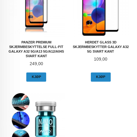
PANZER PREMIUM
HERDET GLASS 3D
SKJERMBESKYTTELSE FULL-FIT
SKJERMBESKYTTER GALAXY A32
GALAXY A32 5G/A13 5G/A12/A04S
5G SVART KANT
SVART KANT
Pris
109,00
Pris
249,00
KJØP
KJØP