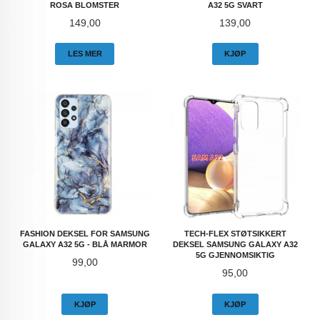
ROSA BLOMSTER
A32 5G SVART
Pris
Pris
149,00
139,00
LES MER
KJØP
FASHION DEKSEL FOR SAMSUNG
TECH-FLEX STØTSIKKERT
GALAXY A32 5G - BLÅ MARMOR
DEKSEL SAMSUNG GALAXY A32
5G GJENNOMSIKTIG
Pris
99,00
Pris
95,00
KJØP
KJØP