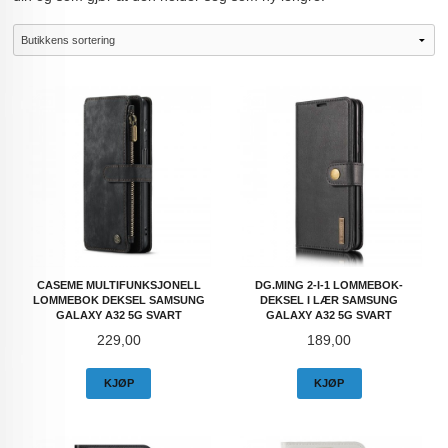
CASEME MULTIFUNKSJONELL
DG.MING 2-I-1 LOMMEBOK-
LOMMEBOK DEKSEL SAMSUNG
DEKSEL I LÆR SAMSUNG
GALAXY A32 5G SVART
GALAXY A32 5G SVART
Pris
Pris
229,00
189,00
KJØP
KJØP