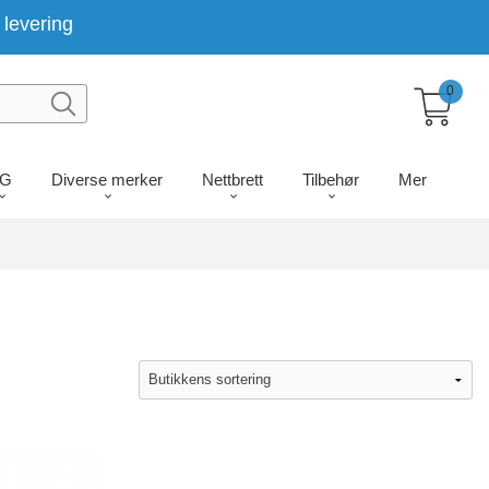
levering
0
LG
Diverse merker
Nettbrett
Tilbehør
Mer