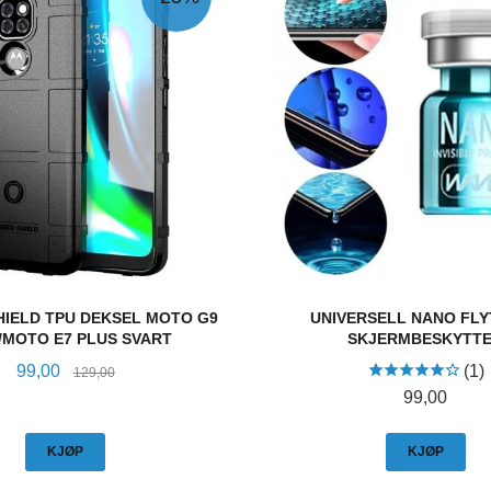
IELD TPU DEKSEL MOTO G9
UNIVERSELL NANO FL
/MOTO E7 PLUS SVART
SKJERMBESKYTT
Tilbud
Rabatt
99,00
(1)
129,00
Pris
99,00
KJØP
KJØP