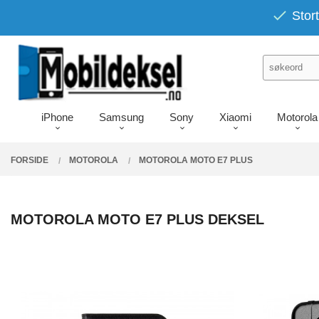
Gå
PRODUKTER
Stort
Lukk
til
innholdet
iPhone
Samsung
Sony
Xiaomi
Motorola
FORSIDE
MOTOROLA
MOTOROLA MOTO E7 PLUS
MOTOROLA MOTO E7 PLUS DEKSEL