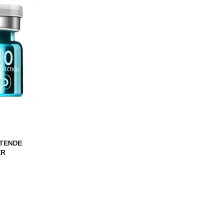
YTENDE
ER