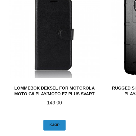
LOMMEBOK DEKSEL FOR MOTOROLA
RUGGED SH
MOTO G9 PLAY/MOTO E7 PLUS SVART
PLAY
Pris
149,00
KJØP