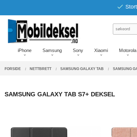
Gå
PRODUKTER
Stort
Lukk
til
innholdet
iPhone
Samsung
Sony
Xiaomi
Motorola
FORSIDE
NETTBRETT
SAMSUNG GALAXY TAB
SAMSUNG GA
SAMSUNG GALAXY TAB S7+ DEKSEL