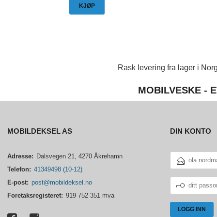
KJØP
Rask levering fra lager i Norg
MOBILVESKE - E
MOBILDEKSEL AS
DIN KONTO
E-
Adresse:
Dalsvegen 21, 4270 Åkrehamn
POSTADRESSE
Telefon:
41349498 (10-12)
DITT
E-post:
post@mobildeksel.no
PASSORD
Foretaksregisteret:
919 752 351 mva