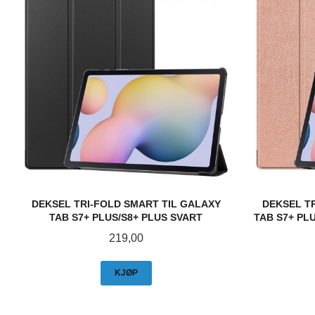
DEKSEL TRI-FOLD SMART TIL GALAXY
DEKSEL T
TAB S7+ PLUS/S8+ PLUS SVART
TAB S7+ PL
Pris
219,00
KJØP