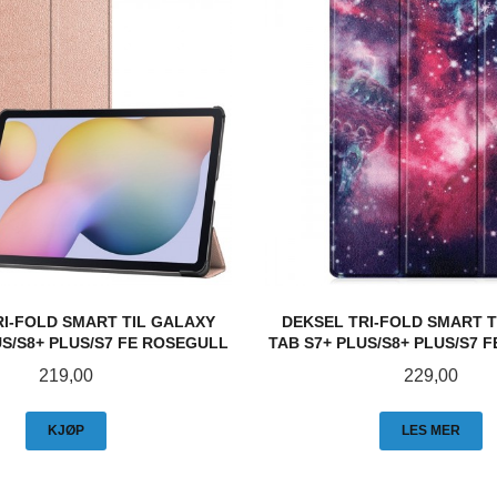
RI-FOLD SMART TIL GALAXY
DEKSEL TRI-FOLD SMART T
US/S8+ PLUS/S7 FE ROSEGULL
TAB S7+ PLUS/S8+ PLUS/S7 F
Pris
Pris
219,00
229,00
KJØP
LES MER