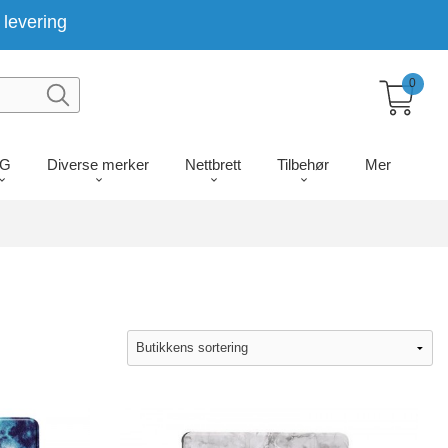
levering
0
LG
Diverse merker
Nettbrett
Tilbehør
Mer