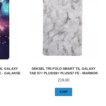
IL GALAXY
DEKSEL TRI-FOLD SMART TIL GALAXY
E - GALAKSE
TAB S7+ PLUS/S8+ PLUS/S7 FE - MARMOR
Pris
219,00
KJØP