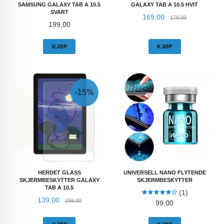
SAMSUNG GALAXY TAB A 10.5
GALAXY TAB A 10.5 HVIT
SVART
Tilbud
Rabatt
169,00
179,00
Pris
199,00
KJØP
KJØP
-15%
HERDET GLASS
UNIVERSELL NANO FLYTENDE
SKJERMBESKYTTER GALAXY
SKJERMBESKYTTER
TAB A 10.5
(1)
Tilbud
Rabatt
139,00
159,00
Pris
99,00