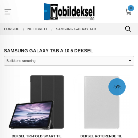
Gå
0
til
innholdet
FORSIDE
NETTBRETT
SAMSUNG GALAXY TAB
SAMSUNG GALAXY TAB A 10.5 DEKSEL
-5%
DEKSEL TRI-FOLD SMART TIL
DEKSEL ROTERENDE TIL