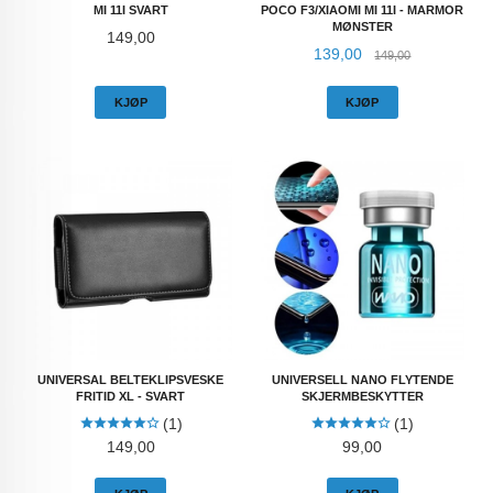
MI 11I SVART
POCO F3/XIAOMI MI 11I - MARMOR
MØNSTER
Pris
149,00
Tilbud
Rabatt
139,00
149,00
KJØP
KJØP
UNIVERSAL BELTEKLIPSVESKE
UNIVERSELL NANO FLYTENDE
FRITID XL - SVART
SKJERMBESKYTTER
(1)
(1)
Pris
Pris
149,00
99,00