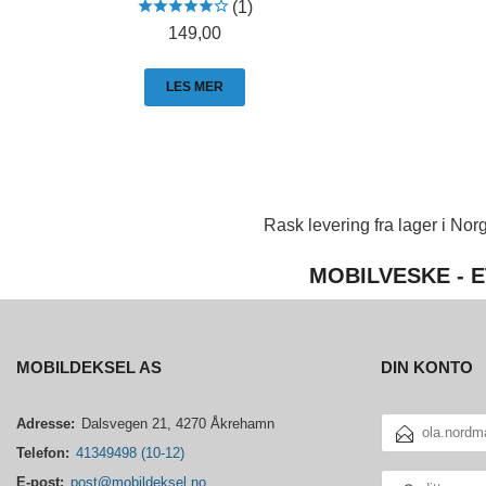
(1)
Pris
149,00
LES MER
Rask levering fra lager i Norg
MOBILVESKE - E
MOBILDEKSEL AS
DIN KONTO
E-
Adresse:
Dalsvegen 21, 4270 Åkrehamn
POSTADRESSE
Telefon:
41349498 (10-12)
DITT
E-post:
post@mobildeksel.no