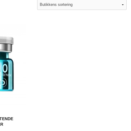
YTENDE
ER