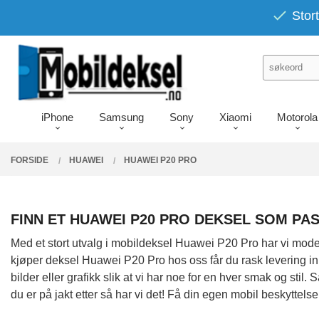
Gå
PRODUKTER
Stort
Lukk
til
innholdet
iPhone
Samsung
Sony
Xiaomi
Motorola
FORSIDE
HUAWEI
HUAWEI P20 PRO
FINN ET HUAWEI P20 PRO DEKSEL SOM PA
Med et stort utvalg i mobildeksel Huawei P20 Pro har vi modeller
kjøper deksel Huawei P20 Pro hos oss får du rask levering inn
bilder eller grafikk slik at vi har noe for en hver smak og s
du er på jakt etter så har vi det! Få din egen mobil beskytt