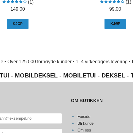
(1)
(1)
Pris
Pris
149,00
99,00
KJØP
KJØP
e • Over 125 000 fornøyde kunder • 1–4 virkedagers levering • Ing
TUI - MOBILDEKSEL - MOBILETUI - DEKSEL -
OM BUTIKKEN
Forside
Bli kunde
Om oss