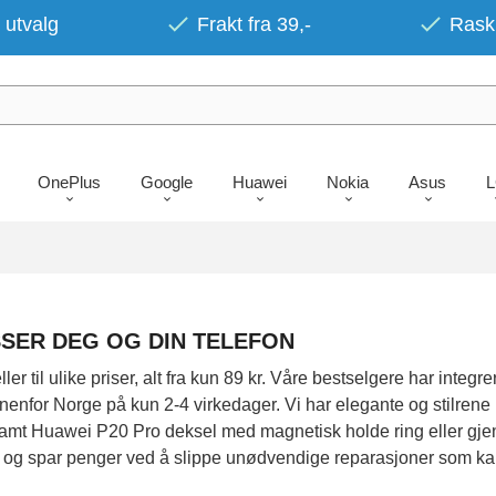
 utvalg
Frakt fra 39,-
Rask 
OnePlus
Google
Huawei
Nokia
Asus
SSER DEG OG DIN TELEFON
 til ulike priser, alt fra kun 89 kr. Våre bestselgere har integre
enfor Norge på kun 2-4 virkedager. Vi har elegante og stilrene m
til. Samt Huawei P20 Pro deksel med magnetisk holde ring eller g
else og spar penger ved å slippe unødvendige reparasjoner som 