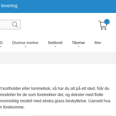
levering
0
LG
Diverse merker
Nettbrett
Tilbehør
Mer
rt kortholder eller lommebok, så har du alt på ett sted. Når du
odeller for de som foretrekker det, og deksler med flotte
jennomsiktig modell med ekstra glass beskyttelse. Uansett hva
kan forekomme.