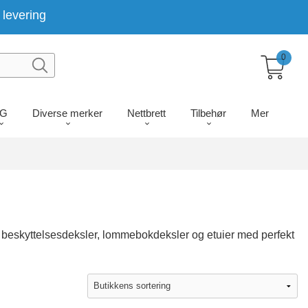
levering
0
LG
Diverse merker
Nettbrett
Tilbehør
Mer
e beskyttelsesdeksler, lommebokdeksler og etuier med perfekt