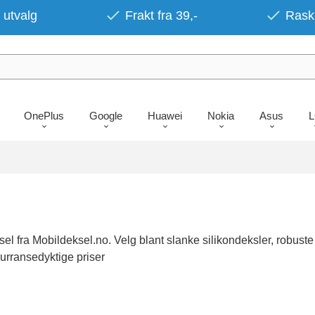
 utvalg
Frakt fra 39,-
Rask 
OnePlus
Google
Huawei
Nokia
Asus
l fra Mobildeksel.no. Velg blant slanke silikondeksler, robust
kurransedyktige priser