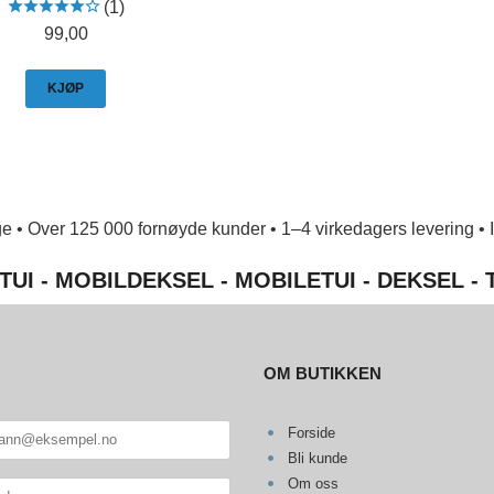
(1)
Pris
99,00
KJØP
e • Over 125 000 fornøyde kunder • 1–4 virkedagers levering • Ing
TUI - MOBILDEKSEL - MOBILETUI - DEKSEL -
OM BUTIKKEN
Forside
Bli kunde
Om oss