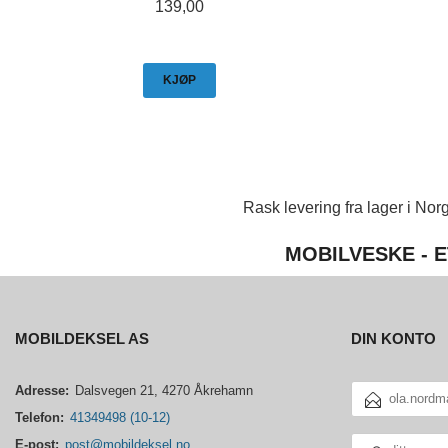
Pris
139,00
KJØP
Rask levering fra lager i Norg
MOBILVESKE - E
MOBILDEKSEL AS
DIN KONTO
E-
Adresse:
Dalsvegen 21, 4270 Åkrehamn
POSTADRESSE
Telefon:
41349498 (10-12)
DITT
E-post:
post@mobildeksel.no