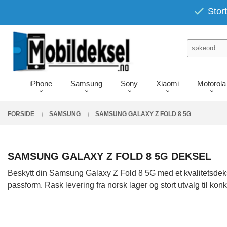
Gå
PRODUKTER
Stort
Lukk
til
innholdet
iPhone
Samsung
Sony
Xiaomi
Motorola
FORSIDE
SAMSUNG
SAMSUNG GALAXY Z FOLD 8 5G
SAMSUNG GALAXY Z FOLD 8 5G DEKSEL
Beskytt din Samsung Galaxy Z Fold 8 5G med et kvalitetsdekse
passform. Rask levering fra norsk lager og stort utvalg til kon