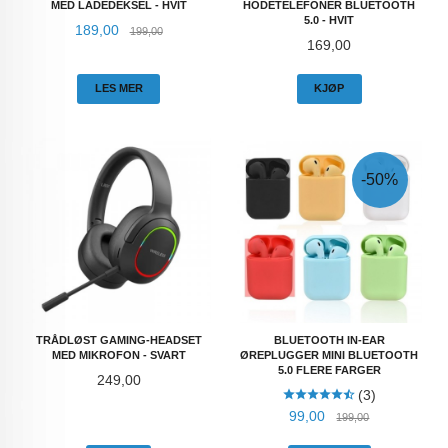
MED LADEDEKSEL - HVIT
HODETELEFONER BLUETOOTH
5.0 - HVIT
Tilbud
Rabatt
189,00
199,00
Pris
169,00
LES MER
KJØP
-50%
TRÅDLØST GAMING-HEADSET
BLUETOOTH IN-EAR
MED MIKROFON - SVART
ØREPLUGGER MINI BLUETOOTH
5.0 FLERE FARGER
Pris
249,00
(3)
Tilbud
Rabatt
99,00
199,00