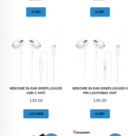
KJØP
KJØP
WEKOME IN-EAR ØREPLUGGER
WEKOME IN-EAR ØREPLUGGER 8
USB-C HVIT
PIN LIGHTNING HVIT
Pris
Pris
139,00
149,00
LES MER
KJØP