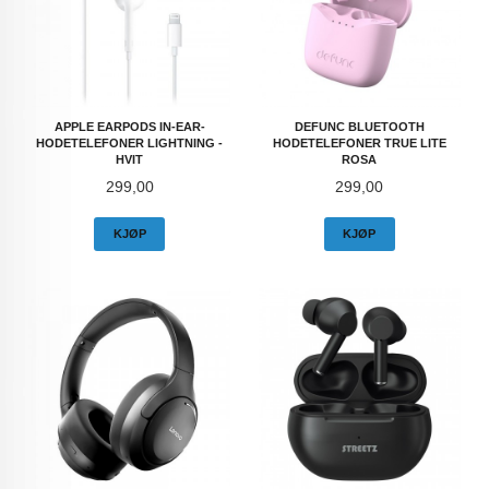
APPLE EARPODS IN-EAR-
DEFUNC BLUETOOTH
HODETELEFONER LIGHTNING -
HODETELEFONER TRUE LITE
HVIT
ROSA
Pris
Pris
299,00
299,00
KJØP
KJØP