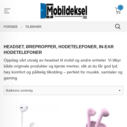
Gå
0
til
innholdet
FORSIDE
TILBEHØR
HEADSET, ØREPROPPER, HODETELEFONER, IN-EAR
HODETELEFONER
Oppdag vårt utvalg av headset til mobil og andre enheter. Vi tilbyr
både originale produkter og kjente merker, slik at du får god lyd,
høy komfort og pålitelig tilkobling – perfekt for musikk, samtaler og
gaming.