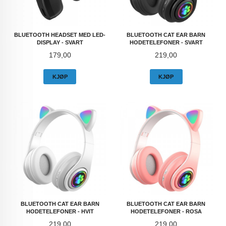
BLUETOOTH HEADSET MED LED-
BLUETOOTH CAT EAR BARN
DISPLAY - SVART
HODETELEFONER - SVART
Pris
Pris
179,00
219,00
KJØP
KJØP
BLUETOOTH CAT EAR BARN
BLUETOOTH CAT EAR BARN
HODETELEFONER - HVIT
HODETELEFONER - ROSA
Pris
Pris
219,00
219,00