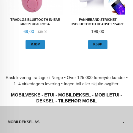
TRÅDLØS BLUETOOTH IN-EAR
PANNEBÅND STRIKKET
ØREPLUGG ROSA
M/BLUETOOTH HEADSET SVART
Tilbud
Rabatt
Pris
69,00
199,00
139,00
KJØP
KJØP
Rask levering fra lager i Norge • Over 125 000 fornøyde kunder •
1–4 virkedagers levering • Ingen toll eller skjulte avgifter.
MOBILVESKE - ETUI - MOBILDEKSEL - MOBILETUI -
DEKSEL - TILBEHØR MOBIL
MOBILDEKSEL AS