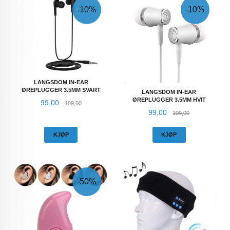
-10%
-10%
LANGSDOM IN-EAR
ØREPLUGGER 3.5MM SVART
LANGSDOM IN-EAR
ØREPLUGGER 3.5MM HVIT
Tilbud
Rabatt
99,00
109,00
Tilbud
Rabatt
99,00
109,00
KJØP
KJØP
-50%