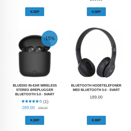
KJØP
KJØP
-15%
BLUEDIO IN-EAR WIRELESS
BLUETOOTH HODETELEFONER
STEREO ØREPLUGGER
MED BLUETOOTH 5.0 - SVART
BLUETOOTH 5.0 - SVART
Pris
189,00
(1)
Tilbud
Rabatt
289,00
339,00
KJØP
KJØP