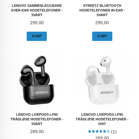
LENOVO SAMMENLEGGBARE
STREETZ BLUETOOTH
OVER-EAR HODETELEFONER -
HODETELEFONER IN-EAR -
SVART
SVART
Pris
Pris
299,00
299,00
KJØP
KJØP
LENOVO LIVEPODS LP40
LENOVO LIVEPODS LP40
TRÅDLØSE HODETELEFONER -
TRÅDLØSE HODETELEFONER -
SVART
HVIT
Pris
289,00
(1)
Pris
289,00