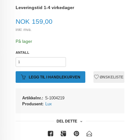
Leveringstid 1-4 virkedager
Pris
NOK
159,00
inkl. mva.
På lager
ANTALL
LEGG TIL I HANDLEKURVEN
ØNSKELISTE
Artikkelnr.:
S-1004219
Produsent:
Lux
DEL DETTE