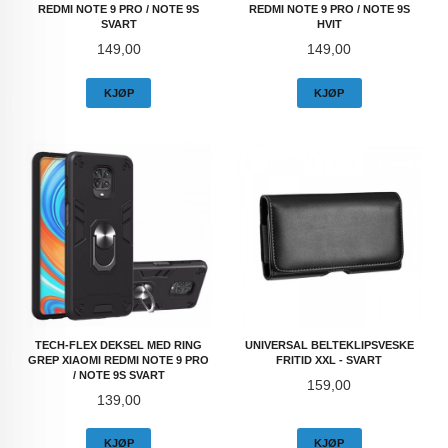
REDMI NOTE 9 PRO / NOTE 9S
REDMI NOTE 9 PRO / NOTE 9S
SVART
HVIT
Pris
Pris
149,00
149,00
KJØP
KJØP
TECH-FLEX DEKSEL MED RING
UNIVERSAL BELTEKLIPSVESKE
GREP XIAOMI REDMI NOTE 9 PRO
FRITID XXL - SVART
/ NOTE 9S SVART
Pris
159,00
Pris
139,00
KJØP
KJØP