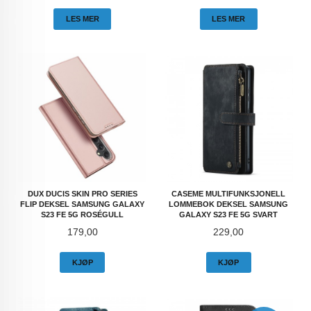
LES MER
LES MER
DUX DUCIS SKIN PRO SERIES
CASEME MULTIFUNKSJONELL
FLIP DEKSEL SAMSUNG GALAXY
LOMMEBOK DEKSEL SAMSUNG
S23 FE 5G ROSÉGULL
GALAXY S23 FE 5G SVART
Pris
Pris
179,00
229,00
KJØP
KJØP