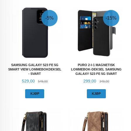
-5%
-15%
SAMSUNG GALAXY S23 FE 5G
PURO 2-I-1 MAGNETISK
SMART VIEW LOMMEBOKDEKSEL
LOMMEBOK-DEKSEL SAMSUNG
- SVART
GALAXY S23 FE 5G SVART
Tilbud
Rabatt
Tilbud
Rabatt
529,00
299,00
549,00
349,00
KJØP
KJØP