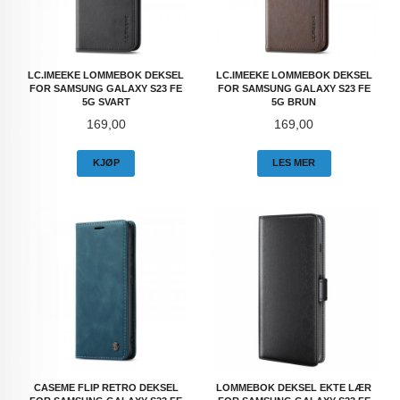
LC.IMEEKE LOMMEBOK DEKSEL
LC.IMEEKE LOMMEBOK DEKSEL
FOR SAMSUNG GALAXY S23 FE
FOR SAMSUNG GALAXY S23 FE
5G SVART
5G BRUN
Pris
Pris
169,00
169,00
KJØP
LES MER
CASEME FLIP RETRO DEKSEL
LOMMEBOK DEKSEL EKTE LÆR