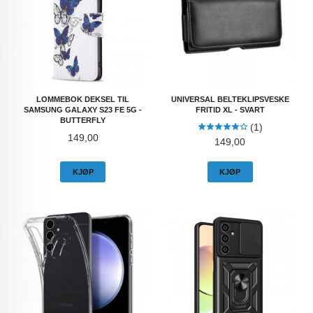
LOMMEBOK DEKSEL TIL
UNIVERSAL BELTEKLIPSVESKE
SAMSUNG GALAXY S23 FE 5G -
FRITID XL - SVART
BUTTERFLY
(1)
Pris
149,00
Pris
149,00
KJØP
KJØP