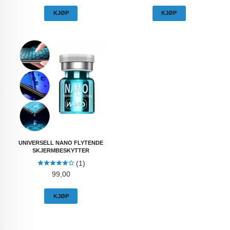
KJØP
KJØP
UNIVERSELL NANO FLYTENDE
SKJERMBESKYTTER
(1)
Pris
99,00
KJØP