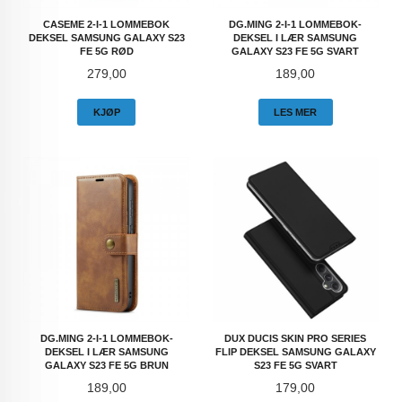
CASEME 2-I-1 LOMMEBOK
DG.MING 2-I-1 LOMMEBOK-
DEKSEL SAMSUNG GALAXY S23
DEKSEL I LÆR SAMSUNG
FE 5G RØD
GALAXY S23 FE 5G SVART
Pris
Pris
279,00
189,00
KJØP
LES MER
DG.MING 2-I-1 LOMMEBOK-
DUX DUCIS SKIN PRO SERIES
DEKSEL I LÆR SAMSUNG
FLIP DEKSEL SAMSUNG GALAXY
GALAXY S23 FE 5G BRUN
S23 FE 5G SVART
Pris
Pris
189,00
179,00