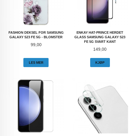
FASHION DEKSEL FOR SAMSUNG
ENKAY HAT-PRINCE HERDET
GALAXY S23 FE 5G - BLOMSTER
GLASS SAMSUNG GALAXY S23
FE 5G SVART KANT
Pris
99,00
Pris
149,00
LES MER
KJØP