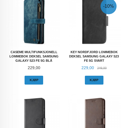
-10%
CASEME MULTIFUNKSJONELL
KEY NORDFJORD LOMMEBOK
LOMMEBOK DEKSEL SAMSUNG
DEKSEL SAMSUNG GALAXY S23
GALAXY S23 FE 5G BLÅ
FE 5G SVART
Pris
Tilbud
Rabatt
229,00
229,00
249,00
KJØP
KJØP