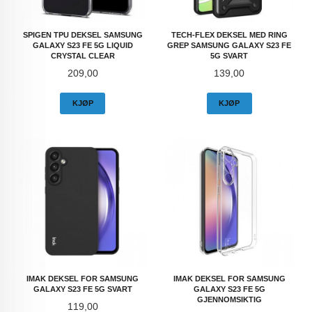
SPIGEN TPU DEKSEL SAMSUNG
TECH-FLEX DEKSEL MED RING
GALAXY S23 FE 5G LIQUID
GREP SAMSUNG GALAXY S23 FE
CRYSTAL CLEAR
5G SVART
Pris
Pris
209,00
139,00
KJØP
KJØP
IMAK DEKSEL FOR SAMSUNG
IMAK DEKSEL FOR SAMSUNG
GALAXY S23 FE 5G SVART
GALAXY S23 FE 5G
GJENNOMSIKTIG
Pris
119,00