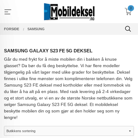
Gå
0
til
innholdet
FORSIDE
SAMSUNG
SAMSUNG GALAXY S23 FE 5G DEKSEL
Går du med frykt for å miste mobilen din i bakken å knuse
glasset? Da bør du få deg beskyttelse. Vi har flere modeller
tilgjengelig på vårt lager med ulike grader for beskyttelse. Deksel
finnes i ulike fine mønster som komplimenterer telefonen din. Velg
Samsung S23 FE deksel med kortholder eller med lommebok vis
du liker å ha alt på en plass. Med rask levering på 2-4 virkedager
og et stort utvalg, er vi en av de største Norske nettbutikkene som
selger Samsung Galaxy S23 FE 5G deksel. Et mobildeksel
beskytte mobilen din og som gjør at den holder seg som ny
lengre!