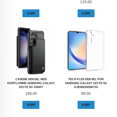
Pris
119,00
KJØP
KJØP
CASEME DEKSEL MED
TECH-FLEX DEKSEL FOR
KORTLOMME SAMSUNG GALAXY
SAMSUNG GALAXY S23 FE 5G
S23 FE 5G SVART
GJENNOMSIKTIG
Pris
Pris
189,00
89,00
KJØP
KJØP