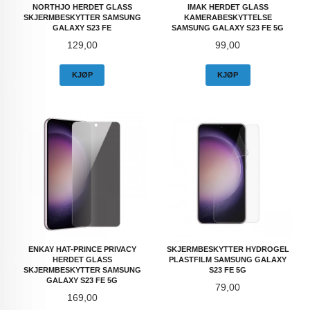
NORTHJO HERDET GLASS
IMAK HERDET GLASS
SKJERMBESKYTTER SAMSUNG
KAMERABESKYTTELSE
GALAXY S23 FE
SAMSUNG GALAXY S23 FE 5G
Pris
Pris
129,00
99,00
KJØP
KJØP
ENKAY HAT-PRINCE PRIVACY
SKJERMBESKYTTER HYDROGEL
HERDET GLASS
PLASTFILM SAMSUNG GALAXY
SKJERMBESKYTTER SAMSUNG
S23 FE 5G
GALAXY S23 FE 5G
Pris
79,00
Pris
169,00