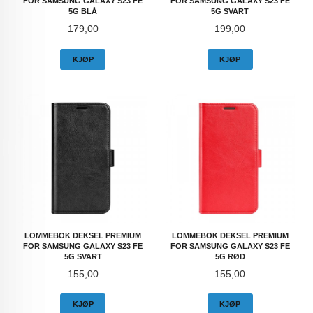
FOR SAMSUNG GALAXY S23 FE
FOR SAMSUNG GALAXY S23 FE
5G BLÅ
5G SVART
Pris
Pris
179,00
199,00
KJØP
KJØP
LOMMEBOK DEKSEL PREMIUM
LOMMEBOK DEKSEL PREMIUM
FOR SAMSUNG GALAXY S23 FE
FOR SAMSUNG GALAXY S23 FE
5G SVART
5G RØD
Pris
Pris
155,00
155,00
KJØP
KJØP