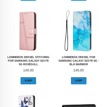
LOMMEBOK DEKSEL STITCHING
LOMMEBOK DEKSEL FOR
FOR SAMSUNG GALAXY S23 FE
SAMSUNG GALAXY S23 FE 5G -
5G ROSÉGULL
BLÅ MARMOR
Pris
Pris
149,00
149,00
KJØP
KJØP