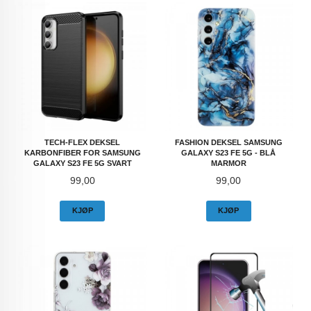
TECH-FLEX DEKSEL
FASHION DEKSEL SAMSUNG
KARBONFIBER FOR SAMSUNG
GALAXY S23 FE 5G - BLÅ
GALAXY S23 FE 5G SVART
MARMOR
Pris
Pris
99,00
99,00
KJØP
KJØP