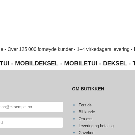
e • Over 125 000 fornøyde kunder • 1–4 virkedagers levering • Ing
TUI - MOBILDEKSEL - MOBILETUI - DEKSEL -
OM BUTIKKEN
Forside
Bli kunde
Om oss
Levering og betaling
Gavekort