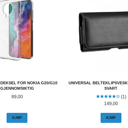
 DEKSEL FOR NOKIA G20/G10
UNIVERSAL BELTEKLIPSVESKE
GJENNOMSIKTIG
SVART
Pris
89,00
(1)
Pris
149,00
KJØP
KJØP