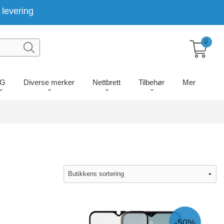
levering
0
LG
Diverse merker
Nettbrett
Tilbehør
Mer
-50%