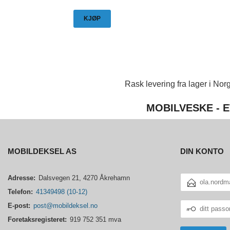
KJØP
Rask levering fra lager i Norg
MOBILVESKE - E
MOBILDEKSEL AS
DIN KONTO
E-
Adresse:
Dalsvegen 21, 4270 Åkrehamn
POSTADRESSE
Telefon:
41349498 (10-12)
DITT
E-post:
post@mobildeksel.no
PASSORD
Foretaksregisteret:
919 752 351 mva