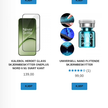
KJØP
KJØP
KALEBOL HERDET GLASS
UNIVERSELL NANO FLYTENDE
SKJERMBESKYTTER ONEPLUS
SKJERMBESKYTTER
NORD 6 5G SVART KANT
(1)
Pris
139,00
Pris
99,00
KJØP
KJØP