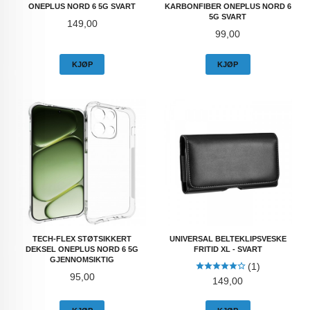
ONEPLUS NORD 6 5G SVART
KARBONFIBER ONEPLUS NORD 6
5G SVART
Pris
149,00
Pris
99,00
KJØP
KJØP
TECH-FLEX STØTSIKKERT
UNIVERSAL BELTEKLIPSVESKE
DEKSEL ONEPLUS NORD 6 5G
FRITID XL - SVART
GJENNOMSIKTIG
(1)
Pris
95,00
Pris
149,00