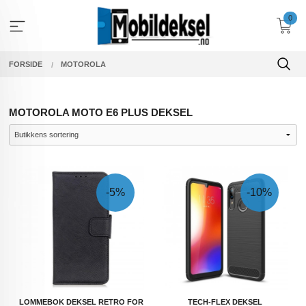
Gå
0
til
innholdet
FORSIDE
MOTOROLA
MOTOROLA MOTO E6 PLUS DEKSEL
-5%
-10%
LOMMEBOK DEKSEL RETRO FOR
TECH-FLEX DEKSEL