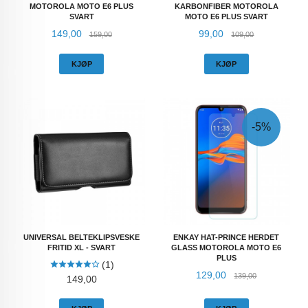
MOTOROLA MOTO E6 PLUS
KARBONFIBER MOTOROLA
SVART
MOTO E6 PLUS SVART
Tilbud
Rabatt
Tilbud
Rabatt
149,00
99,00
159,00
109,00
KJØP
KJØP
-5%
UNIVERSAL BELTEKLIPSVESKE
ENKAY HAT-PRINCE HERDET
FRITID XL - SVART
GLASS MOTOROLA MOTO E6
PLUS
(1)
Tilbud
Rabatt
129,00
139,00
Pris
149,00