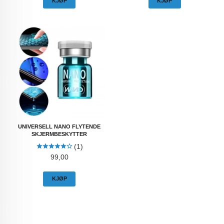
KJØP
KJØP
UNIVERSELL NANO FLYTENDE
SKJERMBESKYTTER
(1)
Pris
99,00
KJØP