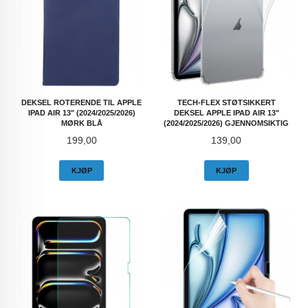
DEKSEL ROTERENDE TIL APPLE
TECH-FLEX STØTSIKKERT
IPAD AIR 13" (2024/2025/2026)
DEKSEL APPLE IPAD AIR 13"
MØRK BLÅ
(2024/2025/2026) GJENNOMSIKTIG
Pris
Pris
199,00
139,00
KJØP
KJØP