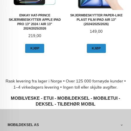
ENKAY HAT-PRINCE
SKJERMBESKYTTER PAPER-LIKE
SKJERMBESKYTTER APPLE IPAD
PLAST FILM IPAD AIR 13"
PRO 13" 2024 / AIR 13"
(2024/2025/2026)
2024/2025/2026
Pris
149,00
Pris
219,00
KJØP
KJØP
Rask levering fra lager i Norge • Over 125 000 fornøyde kunder •
1–4 virkedagers levering • Ingen toll eller skjulte avgifter.
MOBILVESKE - ETUI - MOBILDEKSEL - MOBILETUI -
DEKSEL - TILBEHØR MOBIL
MOBILDEKSEL AS