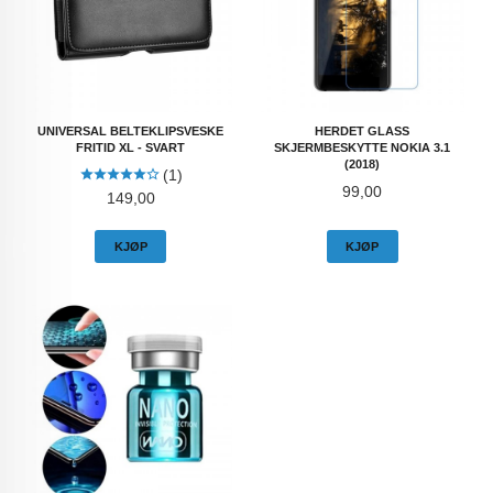
UNIVERSAL BELTEKLIPSVESKE
HERDET GLASS
FRITID XL - SVART
SKJERMBESKYTTE NOKIA 3.1
(2018)
(1)
Pris
99,00
Pris
149,00
KJØP
KJØP