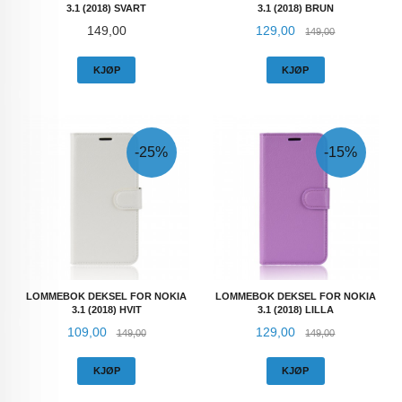
3.1 (2018) SVART
3.1 (2018) BRUN
Pris
Tilbud
Rabatt
149,00
129,00
149,00
KJØP
KJØP
-25%
-15%
LOMMEBOK DEKSEL FOR NOKIA
LOMMEBOK DEKSEL FOR NOKIA
3.1 (2018) HVIT
3.1 (2018) LILLA
Tilbud
Rabatt
Tilbud
Rabatt
109,00
129,00
149,00
149,00
KJØP
KJØP