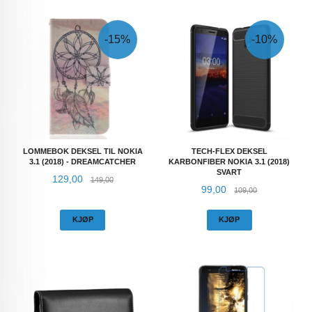
-15%
-10%
LOMMEBOK DEKSEL TIL NOKIA
TECH-FLEX DEKSEL
3.1 (2018) - DREAMCATCHER
KARBONFIBER NOKIA 3.1 (2018)
SVART
Tilbud
Rabatt
129,00
149,00
Tilbud
Rabatt
99,00
109,00
KJØP
KJØP