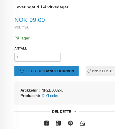
Leveringstid 1-4 virkedager
Pris
NOK
99,00
inkl. mva.
På lager
ANTALL
LEGG TIL I HANDLEKURVEN
ØNSKELISTE
Artikkelnr.:
NRZB0032-U
Produsent:
DIYLooks
DEL DETTE