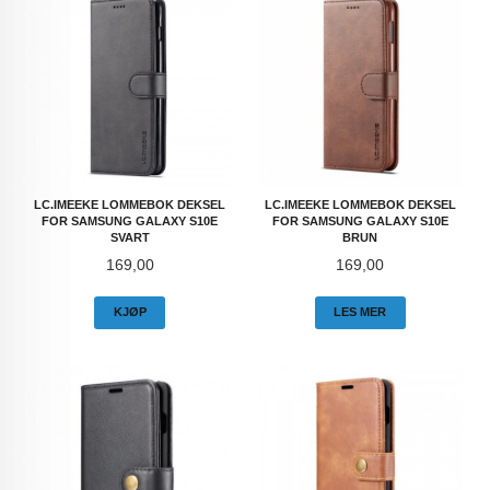
LC.IMEEKE LOMMEBOK DEKSEL
LC.IMEEKE LOMMEBOK DEKSEL
FOR SAMSUNG GALAXY S10E
FOR SAMSUNG GALAXY S10E
SVART
BRUN
Pris
Pris
169,00
169,00
KJØP
LES MER