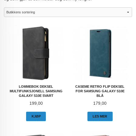
LOMMEBOK DEKSEL
CASEME RETRO FLIP DEKSEL
MULTIFUNKSJONELL SAMSUNG
FOR SAMSUNG GALAXY S10E
GALAXY S10E SVART
BLÅ
Pris
Pris
199,00
179,00
KJØP
LES MER