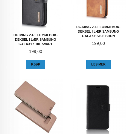
DG.MING 2-I-1 LOMMEBOK-
DEKSEL I LÆR SAMSUNG
DG.MING 2-I-1 LOMMEBOK-
GALAXY S10E BRUN
DEKSEL I LÆR SAMSUNG
Pris
199,00
GALAXY S10E SVART
Pris
199,00
KJØP
LES MER