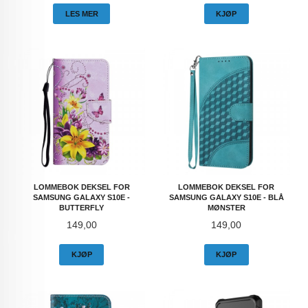
LES MER
KJØP
LOMMEBOK DEKSEL FOR
LOMMEBOK DEKSEL FOR
SAMSUNG GALAXY S10E -
SAMSUNG GALAXY S10E - BLÅ
BUTTERFLY
MØNSTER
Pris
Pris
149,00
149,00
KJØP
KJØP