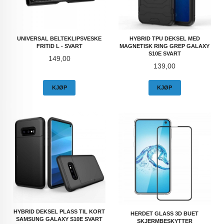
UNIVERSAL BELTEKLIPSVESKE
HYBRID TPU DEKSEL MED
FRITID L - SVART
MAGNETISK RING GREP GALAXY
S10E SVART
Pris
149,00
Pris
139,00
KJØP
KJØP
HYBRID DEKSEL PLASS TIL KORT
HERDET GLASS 3D BUET
SAMSUNG GALAXY S10E SVART
SKJERMBESKYTTER