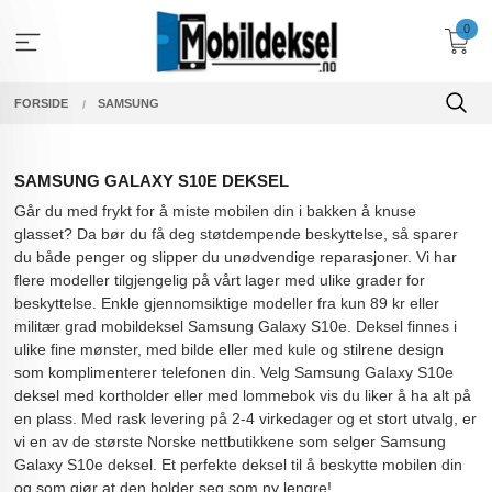
Gå
0
til
innholdet
FORSIDE
SAMSUNG
SAMSUNG GALAXY S10E DEKSEL
Går du med frykt for å miste mobilen din i bakken å knuse
glasset? Da bør du få deg støtdempende beskyttelse, så sparer
du både penger og slipper du unødvendige reparasjoner. Vi har
flere modeller tilgjengelig på vårt lager med ulike grader for
beskyttelse. Enkle gjennomsiktige modeller fra kun 89 kr eller
militær grad mobildeksel Samsung Galaxy S10e. Deksel finnes i
ulike fine mønster, med bilde eller med kule og stilrene design
som komplimenterer telefonen din. Velg Samsung Galaxy S10e
deksel med kortholder eller med lommebok vis du liker å ha alt på
en plass. Med rask levering på 2-4 virkedager og et stort utvalg, er
vi en av de største Norske nettbutikkene som selger Samsung
Galaxy S10e deksel. Et perfekte deksel til å beskytte mobilen din
og som gjør at den holder seg som ny lengre!