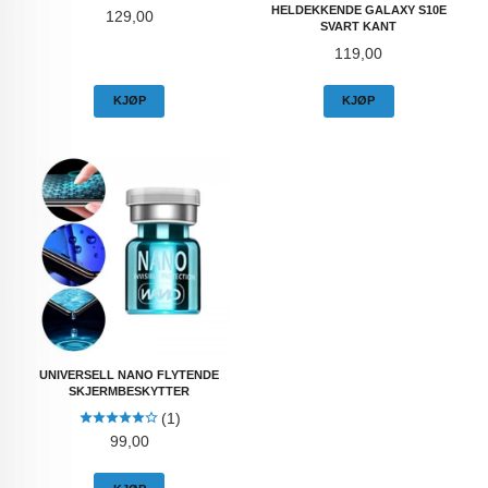
HELDEKKENDE GALAXY S10E
Pris
129,00
SVART KANT
Pris
119,00
KJØP
KJØP
UNIVERSELL NANO FLYTENDE
SKJERMBESKYTTER
(1)
Pris
99,00