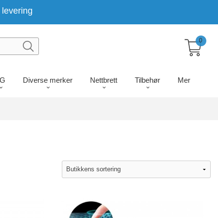
levering
0
LG
Diverse merker
Nettbrett
Tilbehør
Mer