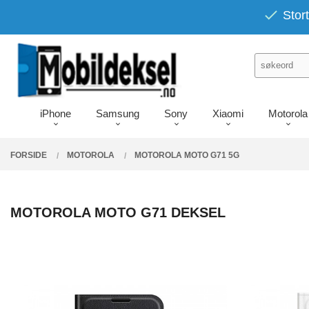
Gå
PRODUKTER
Stort
Lukk
til
innholdet
iPhone
Samsung
Sony
Xiaomi
Motorola
FORSIDE
MOTOROLA
MOTOROLA MOTO G71 5G
MOTOROLA MOTO G71 DEKSEL