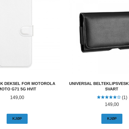
K DEKSEL FOR MOTOROLA
UNIVERSAL BELTEKLIPSVESKE
MOTO G71 5G HVIT
SVART
Pris
149,00
(1)
Pris
149,00
KJØP
KJØP