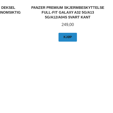
T DEKSEL
PANZER PREMIUM SKJERMBESKYTTELSE
NNOMSIKTIG
FULL-FIT GALAXY A32 5G/A13
5G/A12/A04S SVART KANT
Pris
249,00
KJØP