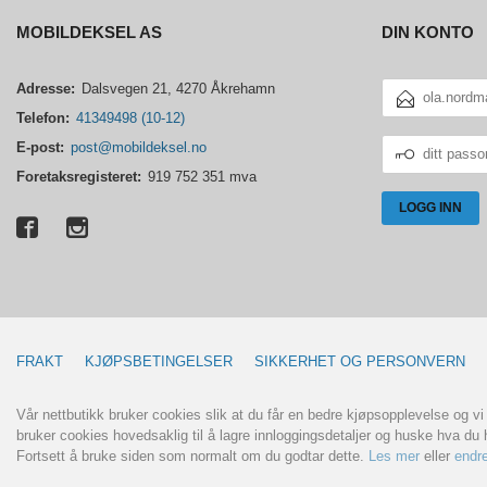
MOBILDEKSEL AS
DIN KONTO
E-
Adresse:
Dalsvegen 21, 4270 Åkrehamn
POSTADRESSE
Telefon:
41349498 (10-12)
DITT
E-post:
post@mobildeksel.no
PASSORD
Foretaksregisteret:
919 752 351 mva
FRAKT
KJØPSBETINGELSER
SIKKERHET OG PERSONVERN
Vår nettbutikk bruker cookies slik at du får en bedre kjøpsopplevelse og vi
bruker cookies hovedsaklig til å lagre innloggingsdetaljer og huske hva du h
Fortsett å bruke siden som normalt om du godtar dette.
Les mer
eller
endre