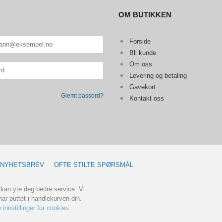
OM BUTIKKEN
Forside
Bli kunde
Om oss
Levering og betaling
Gavekort
Glemt passord?
Kontakt oss
NYHETSBREV
OFTE STILTE SPØRSMÅL
 kan yte deg bedre service. Vi
ar puttet i handlekurven din.
 innstillinger for cookies.