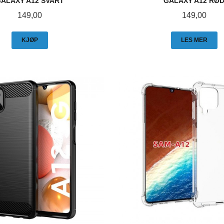
ALAXY A12 SVART
GALAXY A12 RØ
Pris
Pris
149,00
149,00
KJØP
LES MER