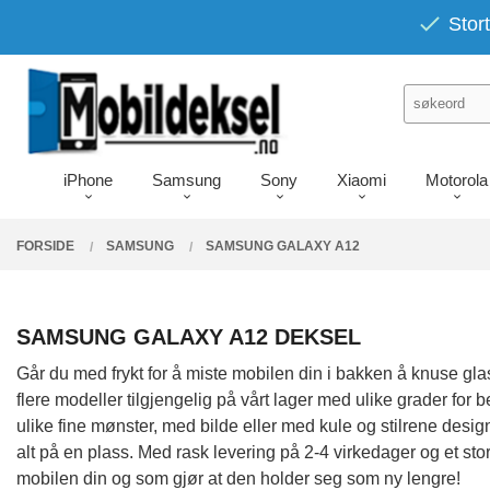
Gå
PRODUKTER
Stort
Lukk
til
innholdet
iPhone
Samsung
Sony
Xiaomi
Motorola
FORSIDE
SAMSUNG
SAMSUNG GALAXY A12
SAMSUNG GALAXY A12 DEKSEL
Går du med frykt for å miste mobilen din i bakken å knuse g
flere modeller tilgjengelig på vårt lager med ulike grader fo
ulike fine mønster, med bilde eller med kule og stilrene de
alt på en plass. Med rask levering på 2-4 virkedager og et sto
mobilen din og som gjør at den holder seg som ny lengre!