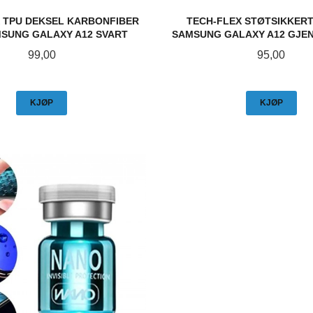
 TPU DEKSEL KARBONFIBER
TECH-FLEX STØTSIKKER
SUNG GALAXY A12 SVART
SAMSUNG GALAXY A12 GJE
Pris
Pris
99,00
95,00
KJØP
KJØP