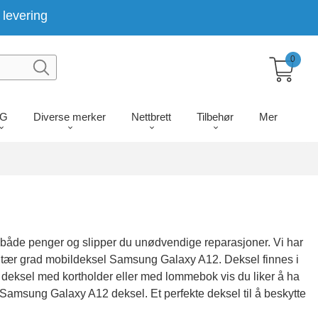
levering
0
LG
Diverse merker
Nettbrett
Tilbehør
Mer
u både penger og slipper du unødvendige reparasjoner. Vi har
 militær grad mobildeksel Samsung Galaxy A12. Deksel finnes i
 deksel med kortholder eller med lommebok vis du liker å ha
r Samsung Galaxy A12 deksel. Et perfekte deksel til å beskytte