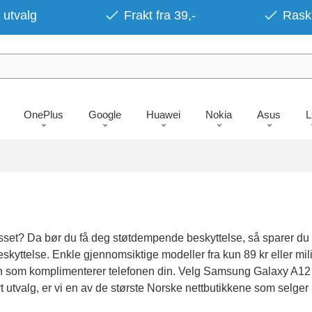
 utvalg
Frakt fra 39,-
Rask 
OnePlus
Google
Huawei
Nokia
Asus
lasset? Da bør du få deg støtdempende beskyttelse, så sparer d
r beskyttelse. Enkle gjennomsiktige modeller fra kun 89 kr eller
sign som komplimenterer telefonen din. Velg Samsung Galaxy A12
rt utvalg, er vi en av de største Norske nettbutikkene som selge