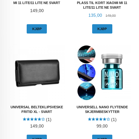
MI 11 LITE/11 LITE NE SVART
PLASS TIL KORT XIAOMI MI 11
LITE/11 LITE NE SVART
Pris
149,00
Tilbud
Rabatt
135,00
149,00
KJØP
KJØP
UNIVERSAL BELTEKLIPSVESKE
UNIVERSELL NANO FLYTENDE
FRITID XL - SVART
SKJERMBESKYTTER
(1)
(1)
Pris
Pris
149,00
99,00