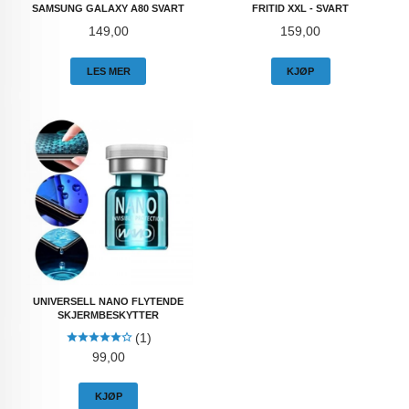
SAMSUNG GALAXY A80 SVART
FRITID XXL - SVART
Pris
Pris
149,00
159,00
LES MER
KJØP
UNIVERSELL NANO FLYTENDE
SKJERMBESKYTTER
(1)
Pris
99,00
KJØP