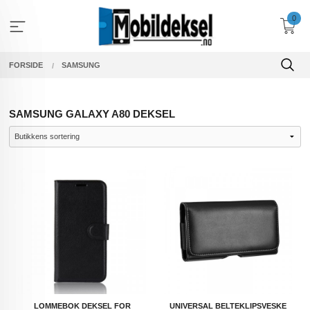
Gå
0
til
innholdet
FORSIDE
SAMSUNG
SAMSUNG GALAXY A80 DEKSEL
LOMMEBOK DEKSEL FOR
UNIVERSAL BELTEKLIPSVESKE