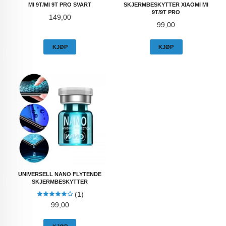
MI 9T/MI 9T PRO SVART
SKJERMBESKYTTER XIAOMI MI
9T/9T PRO
Pris
149,00
Pris
99,00
KJØP
KJØP
UNIVERSELL NANO FLYTENDE
SKJERMBESKYTTER
(1)
Pris
99,00