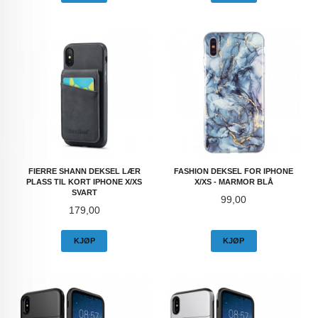
FIERRE SHANN DEKSEL LÆR
FASHION DEKSEL FOR IPHONE
PLASS TIL KORT IPHONE X/XS
X/XS - MARMOR BLÅ
SVART
Pris
99,00
Pris
179,00
KJØP
KJØP