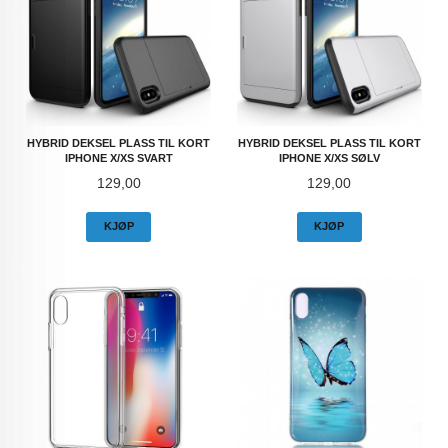
HYBRID DEKSEL PLASS TIL KORT
HYBRID DEKSEL PLASS TIL KORT
IPHONE X/XS SVART
IPHONE X/XS SØLV
Pris
Pris
129,00
129,00
KJØP
KJØP