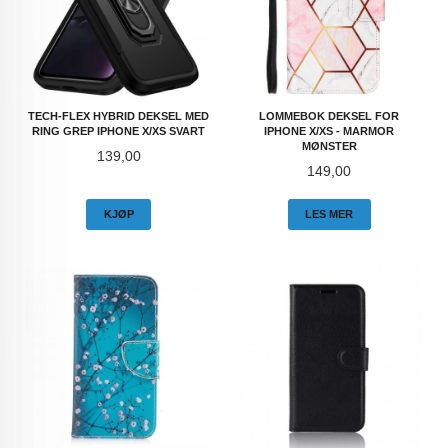
TECH-FLEX HYBRID DEKSEL MED
LOMMEBOK DEKSEL FOR
RING GREP IPHONE X/XS SVART
IPHONE X/XS - MARMOR
MØNSTER
Pris
139,00
Pris
149,00
KJØP
LES MER