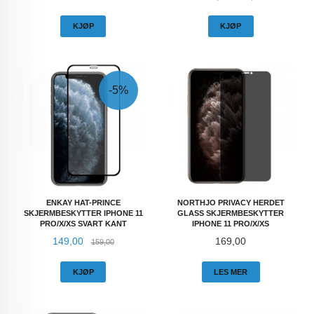
KJØP
KJØP
-5%
ENKAY HAT-PRINCE
NORTHJO PRIVACY HERDET
SKJERMBESKYTTER IPHONE 11
GLASS SKJERMBESKYTTER
PRO/X/XS SVART KANT
IPHONE 11 PRO/X/XS
Tilbud
Rabatt
Pris
149,00
169,00
159,00
KJØP
LES MER