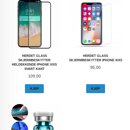
HERDET GLASS
HERDET GLASS
SKJERMBESKYTTER
SKJERMBESKYTTER IPHONE X/XS
HELDEKKENDE IPHONE X/XS
Pris
95,00
SVART KANT
Pris
109,00
KJØP
KJØP