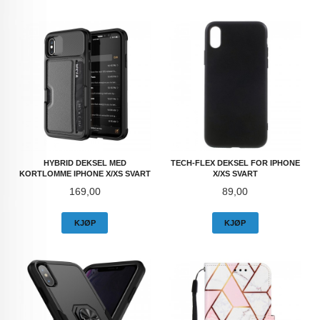
HYBRID DEKSEL MED
TECH-FLEX DEKSEL FOR IPHONE
KORTLOMME IPHONE X/XS SVART
X/XS SVART
Pris
Pris
169,00
89,00
KJØP
KJØP