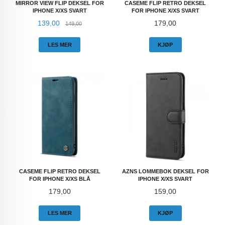
MIRROR VIEW FLIP DEKSEL FOR
CASEME FLIP RETRO DEKSEL
IPHONE X/XS SVART
FOR IPHONE X/XS SVART
Tilbud
Rabatt
Pris
139,00
179,00
149,00
LES MER
KJØP
CASEME FLIP RETRO DEKSEL
AZNS LOMMEBOK DEKSEL FOR
FOR IPHONE X/XS BLÅ
IPHONE X/XS SVART
Pris
Pris
179,00
159,00
LES MER
KJØP