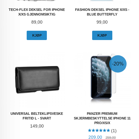
TECH-FLEX DEKSEL FOR IPHONE
FASHION DEKSEL IPHONE X/XS -
X/XS GJENNOMSIKTIG
BLUE BUTTERFLY
Pris
Pris
89,00
99,00
KJØP
KJØP
-20%
UNIVERSAL BELTEKLIPSVESKE
PANZER PREMIUM
FRITID L - SVART
SKJERMBESKYTTELSE IPHONE 11
PRO/XS/X
Pris
149,00
(1)
Tilbud
Rabatt
209,00
259,00